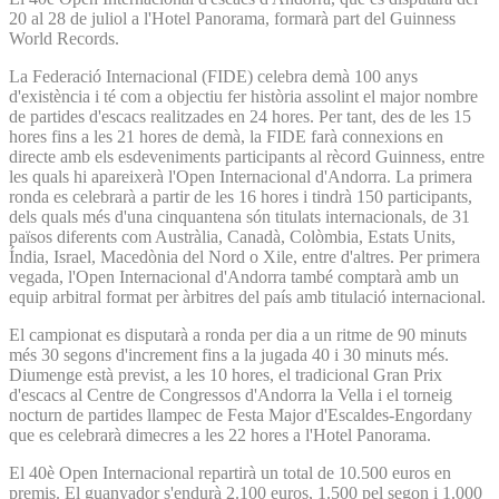
20 al 28 de juliol a l'Hotel Panorama, formarà part del Guinness
World Records.
La Federació Internacional (FIDE) celebra demà 100 anys
d'existència i té com a objectiu fer història assolint el major nombre
de partides d'escacs realitzades en 24 hores. Per tant, des de les 15
hores fins a les 21 hores de demà, la FIDE farà connexions en
directe amb els esdeveniments participants al rècord Guinness, entre
les quals hi apareixerà l'Open Internacional d'Andorra. La primera
ronda es celebrarà a partir de les 16 hores i tindrà 150 participants,
dels quals més d'una cinquantena són titulats internacionals, de 31
països diferents com Austràlia, Canadà, Colòmbia, Estats Units,
Índia, Israel, Macedònia del Nord o Xile, entre d'altres. Per primera
vegada, l'Open Internacional d'Andorra també comptarà amb un
equip arbitral format per àrbitres del país amb titulació internacional.
El campionat es disputarà a ronda per dia a un ritme de 90 minuts
més 30 segons d'increment fins a la jugada 40 i 30 minuts més.
Diumenge està previst, a les 10 hores, el tradicional Gran Prix
d'escacs al Centre de Congressos d'Andorra la Vella i el torneig
nocturn de partides llampec de Festa Major d'Escaldes-Engordany
que es celebrarà dimecres a les 22 hores a l'Hotel Panorama.
El 40è Open Internacional repartirà un total de 10.500 euros en
premis. El guanyador s'endurà 2.100 euros, 1.500 pel segon i 1.000