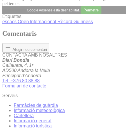
pel tercer.
Permetre
Google Adsense està deshabilitat.
Etiquetes
escacs
Open Internacional
Rècord Guinness
Comentaris
Afegir nou comentari
CONTACTA AMB NOSALTRES
Diari Bondia
Callaueta, 4, 1r
AD500 Andorra la Vella
Principat d'Andorra
Tel. +376 80 88 88
Formulari de contacte
Serveis
Farmàcies de guàrdia
Informació meteorològica
Cartellera
Informació general
Informació turística