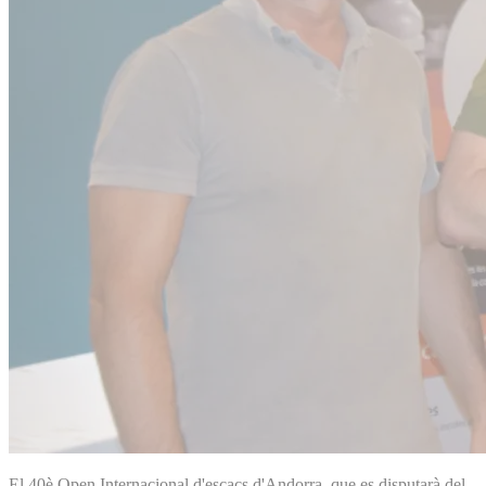
El 40è Open Internacional d'escacs d'Andorra, que es disputarà del