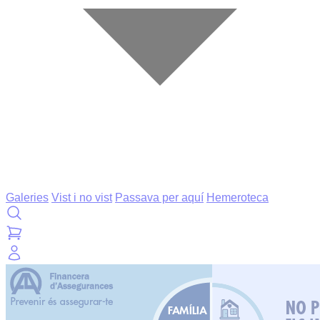
Galeries
Vist i no vist
Passava per aquí
Hemeroteca