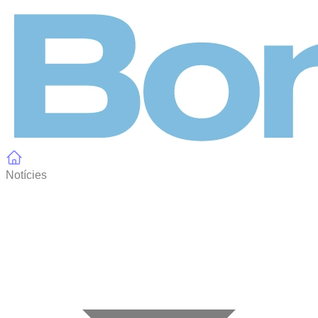
Panell de gestió de galetes
Notícies