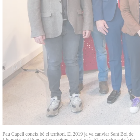
Pau Capell coneix bé el territori. El 2019 ja va canviar Sant Boi de
Llobregat pel Principat per entrenar-se al país. El corredor català de