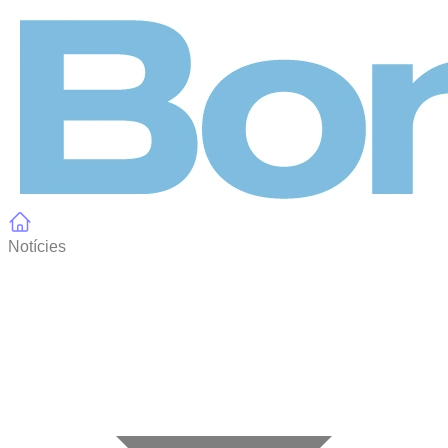
Panell de gestió de galetes
Notícies