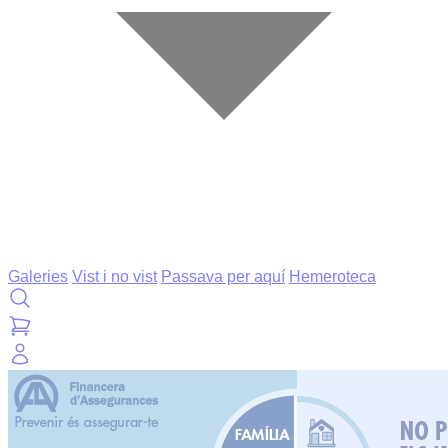
Galeries
Vist i no vist
Passava per aquí
Hemeroteca