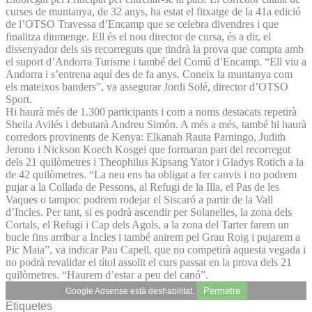
curses de muntanya, de 32 anys, ha estat el fitxatge de la 41a edició
de l’OTSO Travessa d’Encamp que se celebra divendres i que
finalitza diumenge. Ell és el nou director de cursa, és a dir, el
dissenyador dels sis recorreguts que tindrà la prova que compta amb
el suport d’Andorra Turisme i també del Comú d’Encamp. “Ell viu a
Andorra i s’entrena aquí des de fa anys. Coneix la muntanya com
els mateixos banders”, va assegurar Jordi Solé, director d’OTSO
Sport.
Hi haurà més de 1.300 participants i com a noms destacats repetirà
Sheila Avilés i debutarà Andreu Simón. A més a més, també hi haurà
corredors provinents de Kenya: Elkanah Rauta Parningo, Judith
Jerono i Nickson Koech Kosgei que formaran part del recorregut
dels 21 quilòmetres i Theophilus Kipsang Yator i Gladys Rotich a la
de 42 quilòmetres. “La neu ens ha obligat a fer canvis i no podrem
pujar a la Collada de Pessons, al Refugi de la Illa, el Pas de les
Vaques o tampoc podrem rodejar el Siscaró a partir de la Vall
d’Incles. Per tant, si es podrà ascendir per Solanelles, la zona dels
Cortals, el Refugi i Cap dels Agols, a la zona del Tarter farem un
bucle fins arribar a Incles i també anirem pel Grau Roig i pujarem a
Pic Maia”, va indicar Pau Capell, que no competirà aquesta vegada i
no podrà revalidar el títol assolit el curs passat en la prova dels 21
quilòmetres. “Haurem d’estar a peu del canó”.
Permetre
Google Adsense està deshabilitat.
Etiquetes