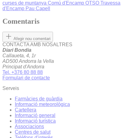
curses de muntanya
Comú d'Encamp
OTSO Travessa
d'Encamp
Pau Capell
Comentaris
Afegir nou comentari
CONTACTA AMB NOSALTRES
Diari Bondia
Callaueta, 4, 1r
AD500 Andorra la Vella
Principat d'Andorra
Tel. +376 80 88 88
Formulari de contacte
Serveis
Farmàcies de guàrdia
Informació meteorològica
Cartellera
Informació general
Informació turística
Associacions
Centres de salut
Telèfons d'interès