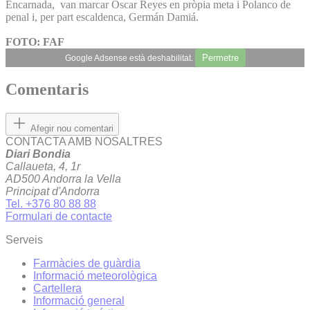
Encarnada, van marcar Óscar Reyes en pròpia meta i Polanco de
penal i, per part escaldenca, Germán Damiá.
FOTO: FAF
Permetre
Google Adsense està deshabilitat.
Comentaris
Afegir nou comentari
CONTACTA AMB NOSALTRES
Diari Bondia
Callaueta, 4, 1r
AD500 Andorra la Vella
Principat d'Andorra
Tel. +376 80 88 88
Formulari de contacte
Serveis
Farmàcies de guàrdia
Informació meteorològica
Cartellera
Informació general