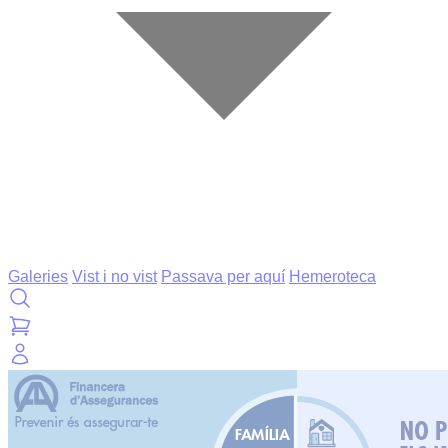
Galeries
Vist i no vist
Passava per aquí
Hemeroteca