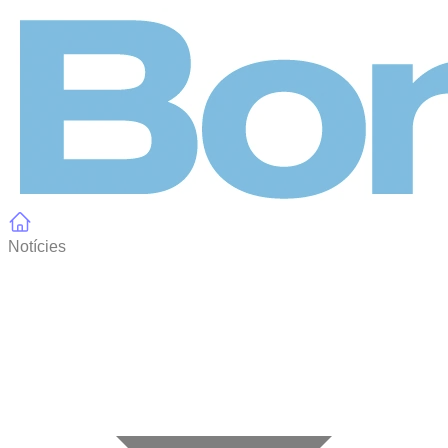
Panell de gestió de galetes
Notícies