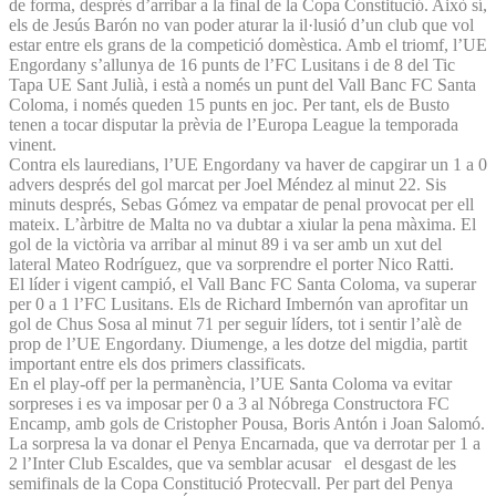
de forma, després d’arribar a la final de la Copa Constitució. Això sí,
els de Jesús Barón no van poder aturar la il·lusió d’un club que vol
estar entre els grans de la competició domèstica. Amb el triomf, l’UE
Engordany s’allunya de 16 punts de l’FC Lusitans i de 8 del Tic
Tapa UE Sant Julià, i està a només un punt del Vall Banc FC Santa
Coloma, i només queden 15 punts en joc. Per tant, els de Busto
tenen a tocar disputar la prèvia de l’Europa League la temporada
vinent.
Contra els lauredians, l’UE Engordany va haver de capgirar un 1 a 0
advers després del gol marcat per Joel Méndez al minut 22. Sis
minuts després, Sebas Gómez va empatar de penal provocat per ell
mateix. L’àrbitre de Malta no va dubtar a xiular la pena màxima. El
gol de la victòria va arribar al minut 89 i va ser amb un xut del
lateral Mateo Rodríguez, que va sorprendre el porter Nico Ratti.
El líder i vigent campió, el Vall Banc FC Santa Coloma, va superar
per 0 a 1 l’FC Lusitans. Els de Richard Imbernón van aprofitar un
gol de Chus Sosa al minut 71 per seguir líders, tot i sentir l’alè de
prop de l’UE Engordany. Diumenge, a les dotze del migdia, partit
important entre els dos primers classificats.
En el play-off per la permanència, l’UE Santa Coloma va evitar
sorpreses i es va imposar per 0 a 3 al Nóbrega Constructora FC
Encamp, amb gols de Cristopher Pousa, Boris Antón i Joan Salomó.
La sorpresa la va donar el Penya Encarnada, que va derrotar per 1 a
2 l’Inter Club Escaldes, que va semblar acusar el desgast de les
semifinals de la Copa Constitució Protecvall. Per part del Penya