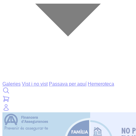
Galeries
Vist i no vist
Passava per aquí
Hemeroteca