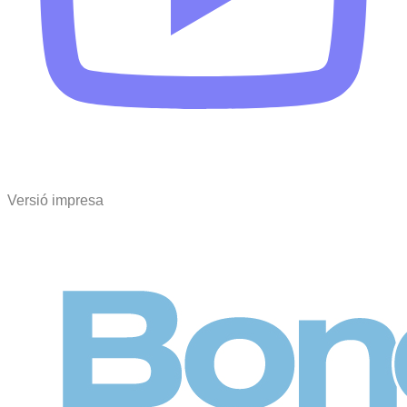
Versió impresa