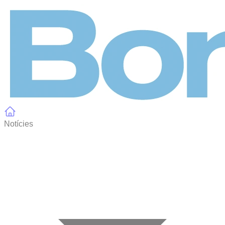
Panell de gestió de galetes
Notícies