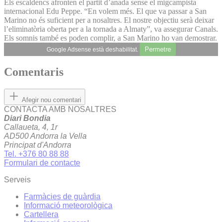
Els escaldencs afronten el partit d’anada sense el migcampista
internacional Edu Peppe. “En volem més. El que va passar a San
Marino no és suficient per a nosaltres. El nostre objectiu serà deixar
l’eliminatòria oberta per a la tornada a Almaty”, va assegurar Canals.
Els somnis també es poden complir, a San Marino ho van demostrar.
Permetre
Google Adsense està deshabilitat.
Comentaris
Afegir nou comentari
CONTACTA AMB NOSALTRES
Diari Bondia
Callaueta, 4, 1r
AD500 Andorra la Vella
Principat d'Andorra
Tel. +376 80 88 88
Formulari de contacte
Serveis
Farmàcies de guàrdia
Informació meteorològica
Cartellera