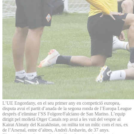
L’UE Engordany, en el seu primer any en competició europea,
disputa avui el partit d’anada de la segona ronda de l’Europa League
després d’eliminar l’SS Folgore/Falciano de San Marino. L’equip
dirigit pel molletà Otger Canals rep avui a les vuit del vespre al
Kairat Almaty del Kazakhstan, on milita tot un mític com el rus, ex
de l’Arsenal, entre d’altres, Andréi Arshavin, de 37 anys.