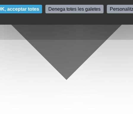
K, acceptar totes
Denega totes les galetes
Personalit