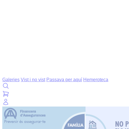
Galeries
Vist i no vist
Passava per aquí
Hemeroteca