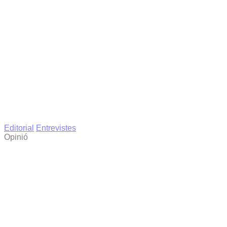
Editorial
Entrevistes
Opinió