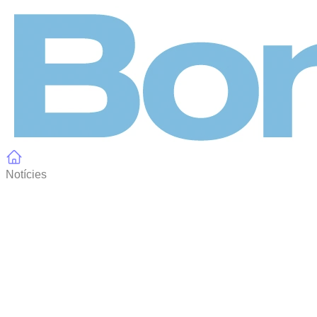
Panell de gestió de galetes
Notícies