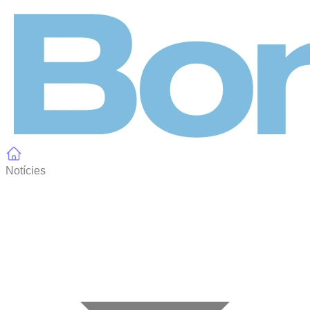
Panell de gestió de galetes
Notícies