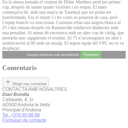
En la sisena jornada el conjunt de Dídac Martínez perd per primer
cop, després de sumar quatre victòries i un empat. El matx
començava bé, amb una marca de Taurinyà que no podia ser
transformada. Era el minut 5 i les coses es posaven de cara, però
l’equip francès va reaccionar. Carmona rebia una targeta blanca al
25 i dos minuts després els Ramonville retallaven distàncies amb
una penalitat. Al minut 46 encertava amb un altre cop de càstig, que
permetia que capgiressin el resultat. Al 75 n’aconseguien un altre i
sentenciaven al 80 amb un assaig. El segon equip del VPC no es va
desplaçar.
Permetre
Google Adsense està deshabilitat.
Comentaris
Afegir nou comentari
CONTACTA AMB NOSALTRES
Diari Bondia
Callaueta, 4, 1r
AD500 Andorra la Vella
Principat d'Andorra
Tel. +376 80 88 88
Formulari de contacte