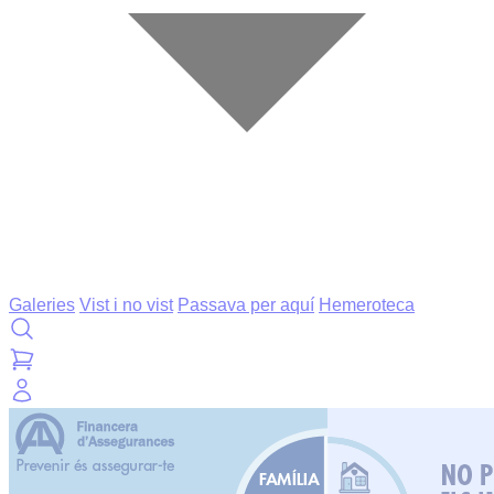
Galeries
Vist i no vist
Passava per aquí
Hemeroteca