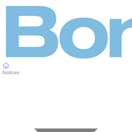
Panell de gestió de galetes
Notícies