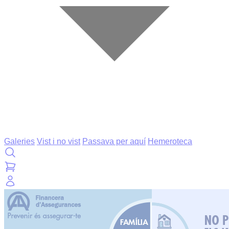
Galeries
Vist i no vist
Passava per aquí
Hemeroteca