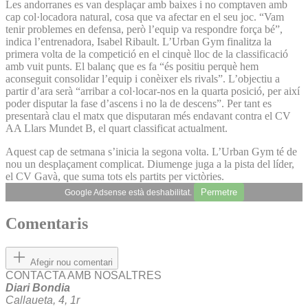
Les andorranes es van desplaçar amb baixes i no comptaven amb
cap col·locadora natural, cosa que va afectar en el seu joc. “Vam
tenir problemes en defensa, però l’equip va respondre força bé”,
indica l’entrenadora, Isabel Ribault. L’Urban Gym finalitza la
primera volta de la competició en el cinquè lloc de la classificació
amb vuit punts. El balanç que es fa “és positiu perquè hem
aconseguit consolidar l’equip i conèixer els rivals”. L’objectiu a
partir d’ara serà “arribar a col·locar-nos en la quarta posició, per així
poder disputar la fase d’ascens i no la de descens”. Per tant es
presentarà clau el matx que disputaran més endavant contra el CV
AA Llars Mundet B, el quart classificat actualment.
Aquest cap de setmana s’inicia la segona volta. L’Urban Gym té de
nou un desplaçament complicat. Diumenge juga a la pista del líder,
el CV Gavà, que suma tots els partits per victòries.
Permetre
Google Adsense està deshabilitat.
Comentaris
Afegir nou comentari
CONTACTA AMB NOSALTRES
Diari Bondia
Callaueta, 4, 1r