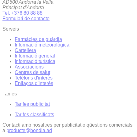
AD500 Andorra la Vella
Principat d'Andorra
Tel. +376 80 88 88
Formulari de contacte
Serveis
Farmàcies de guàrdia
Informació meteorològica
Cartellera
Informació general
Informació turística
Associacions
Centres de salut
Telèfons d'interès
Enllaços d'interés
Tarifes
Tarifes publicitat
Tarifes classificats
Contacti amb nosaltres per publicitat o qüestions comercials
a
producte@bondia.ad