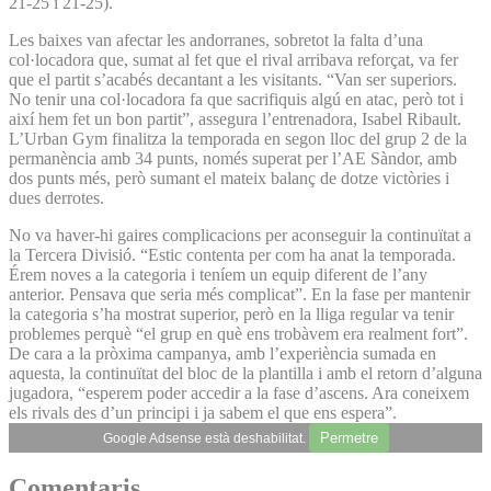
21-25 i 21-25).
Les baixes van afectar les andorranes, sobretot la falta d’una
col·locadora que, sumat al fet que el rival arribava reforçat, va fer
que el partit s’acabés decantant a les visitants. “Van ser superiors.
No tenir una col·locadora fa que sacrifiquis algú en atac, però tot i
així hem fet un bon partit”, assegura l’entrenadora, Isabel Ribault.
L’Urban Gym finalitza la temporada en segon lloc del grup 2 de la
permanència amb 34 punts, només superat per l’AE Sàndor, amb
dos punts més, però sumant el mateix balanç de dotze victòries i
dues derrotes.
No va haver-hi gaires complicacions per aconseguir la continuïtat a
la Tercera Divisió. “Estic contenta per com ha anat la temporada.
Érem noves a la categoria i teníem un equip diferent de l’any
anterior. Pensava que seria més complicat”. En la fase per mantenir
la categoria s’ha mostrat superior, però en la lliga regular va tenir
problemes perquè “el grup en què ens trobàvem era realment fort”.
De cara a la pròxima campanya, amb l’experiència sumada en
aquesta, la continuïtat del bloc de la plantilla i amb el retorn d’alguna
jugadora, “esperem poder accedir a la fase d’ascens. Ara coneixem
els rivals des d’un principi i ja sabem el que ens espera”.
Permetre
Google Adsense està deshabilitat.
Comentaris