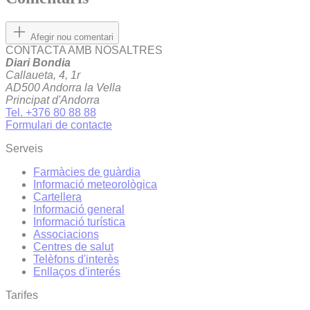
Afegir nou comentari
CONTACTA AMB NOSALTRES
Diari Bondia
Callaueta, 4, 1r
AD500 Andorra la Vella
Principat d'Andorra
Tel. +376 80 88 88
Formulari de contacte
Serveis
Farmàcies de guàrdia
Informació meteorològica
Cartellera
Informació general
Informació turística
Associacions
Centres de salut
Telèfons d'interès
Enllaços d'interés
Tarifes