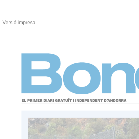
Versió impresa