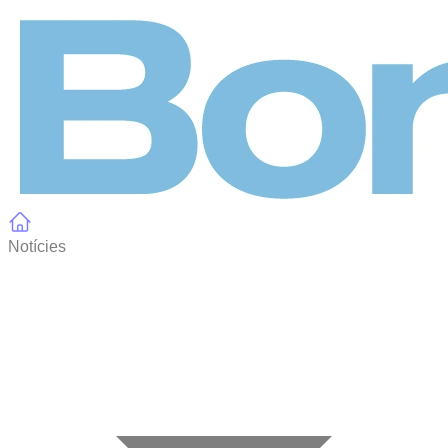
Panell de gestió de galetes
Notícies