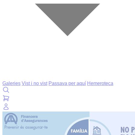
Galeries
Vist i no vist
Passava per aquí
Hemeroteca