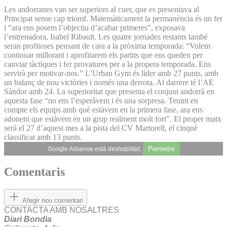
Les andorranes van ser superiors al cuer, que es presentava al
Principat sense cap triomf. Matemàticament la permanència és un fet
i “ara ens posem l’objectiu d’acabar primeres”, exposava
l’entrenadora, Isabel Ribault. Les quatre jornades restants també
seran profitoses pensant de cara a la pròxima temporada: “Volem
continuar millorant i aprofitarem els partits que ens queden per
canviar tàctiques i fer provatures per a la propera temporada. Ens
servirà per motivar-nos.” L’Urban Gym és líder amb 27 punts, amb
un balanç de nou victòries i només una derrota. Al darrere té l’AE
Sàndor amb 24. La superioritat que presenta el conjunt andorrà en
aquesta fase “no ens l’esperàvem i és una sorpresa. Tenint en
compte els equips amb què estàvem en la primera fase, ara ens
adonem que estàvem en un grup realment molt fort”. El proper matx
serà el 27 d’aquest mes a la pista del CV Martorell, el cinquè
classificat amb 13 punts.
Permetre
Google Adsense està deshabilitat.
Comentaris
Afegir nou comentari
CONTACTA AMB NOSALTRES
Diari Bondia