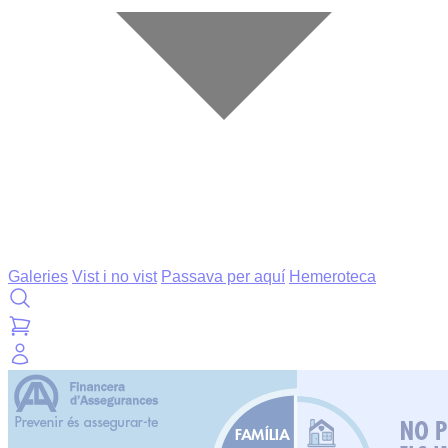
Galeries
Vist i no vist
Passava per aquí
Hemeroteca