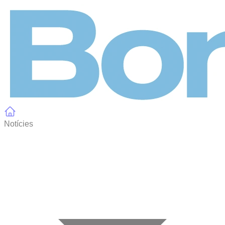
Panell de gestió de galetes
Notícies