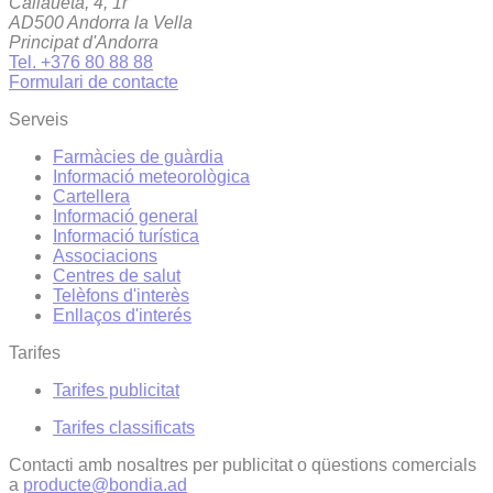
Callaueta, 4, 1r
AD500 Andorra la Vella
Principat d'Andorra
Tel. +376 80 88 88
Formulari de contacte
Serveis
Farmàcies de guàrdia
Informació meteorològica
Cartellera
Informació general
Informació turística
Associacions
Centres de salut
Telèfons d'interès
Enllaços d'interés
Tarifes
Tarifes publicitat
Tarifes classificats
Contacti amb nosaltres per publicitat o qüestions comercials
a
producte@bondia.ad