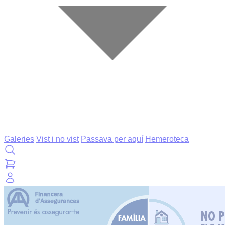
Galeries
Vist i no vist
Passava per aquí
Hemeroteca