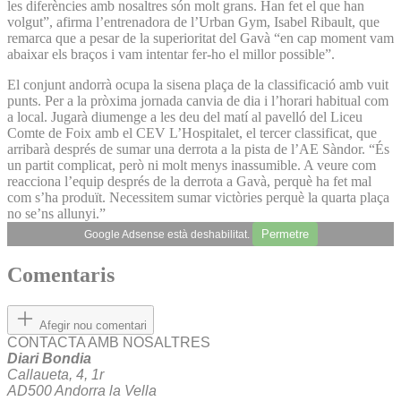
les diferències amb nosaltres són molt grans. Han fet el que han
volgut”, afirma l’entrenadora de l’Urban Gym, Isabel Ribault, que
remarca que a pesar de la superioritat del Gavà “en cap moment vam
abaixar els braços i vam intentar fer-ho el millor possible”.
El conjunt andorrà ocupa la sisena plaça de la classificació amb vuit
punts. Per a la pròxima jornada canvia de dia i l’horari habitual com
a local. Jugarà diumenge a les deu del matí al pavelló del Liceu
Comte de Foix amb el CEV L’Hospitalet, el tercer classificat, que
arribarà després de sumar una derrota a la pista de l’AE Sàndor. “És
un partit complicat, però ni molt menys inassumible. A veure com
reacciona l’equip després de la derrota a Gavà, perquè ha fet mal
com s’ha produït. Necessitem sumar victòries perquè la quarta plaça
no se’ns allunyi.”
Permetre
Google Adsense està deshabilitat.
Comentaris
Afegir nou comentari
CONTACTA AMB NOSALTRES
Diari Bondia
Callaueta, 4, 1r
AD500 Andorra la Vella