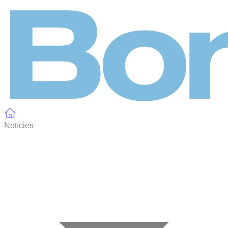
Panell de gestió de galetes
Notícies