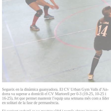
Segueix en la dinàmica guanyadora. El CV Urban Gym Valls d’An­
dorra va superar a domicili el CV Martorell per 0-3 (19-25, 10-25 i
16-25), fet que permet mantenir l’equip una setmana més com a líder
en solitari de la fase de permanència.