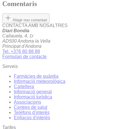
Comentaris
Afegir nou comentari
CONTACTA AMB NOSALTRES
Diari Bondia
Callaueta, 4, 1r
AD500 Andorra la Vella
Principat d'Andorra
Tel. +376 80 88 88
Formulari de contacte
Serveis
Farmàcies de guàrdia
Informació meteorològica
Cartellera
Informació general
Informació turística
Associacions
Centres de salut
Telèfons d'interès
Enllaços d'interés
Tarifes