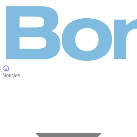
Panell de gestió de galetes
Notícies