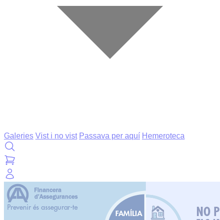
Galeries
Vist i no vist
Passava per aquí
Hemeroteca