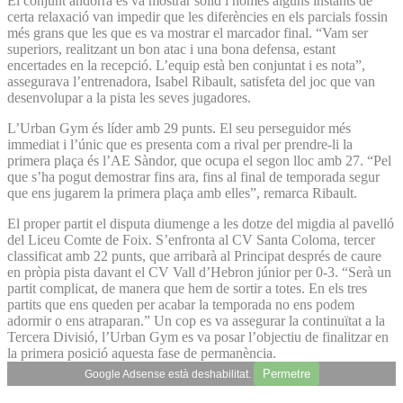
El conjunt andorrà es va mostrar sòlid i només alguns instants de
certa relaxació van impedir que les diferències en els parcials fossin
més grans que les que es va mostrar el marcador final. “Vam ser
superiors, realitzant un bon atac i una bona defensa, estant
encertades en la recepció. L’equip està ben conjuntat i es nota”,
assegurava l’entrenadora, Isabel Ribault, satisfeta del joc que van
desenvolupar a la pista les seves jugadores.
L’Urban Gym és líder amb 29 punts. El seu perseguidor més
immediat i l’únic que es presenta com a rival per prendre-li la
primera plaça és l’AE Sàndor, que ocupa el segon lloc amb 27. “Pel
que s’ha pogut demostrar fins ara, fins al final de temporada segur
que ens jugarem la primera plaça amb elles”, remarca Ribault.
El proper partit el disputa diumenge a les dotze del migdia al pavelló
del Liceu Comte de Foix. S’enfronta al CV Santa Coloma, tercer
classificat amb 22 punts, que arribarà al Principat després de caure
en pròpia pista davant el CV Vall d’Hebron júnior per 0-3. “Serà un
partit complicat, de manera que hem de sortir a totes. En els tres
partits que ens queden per acabar la temporada no ens podem
adormir o ens atraparan.” Un cop es va assegurar la continuïtat a la
Tercera Divisió, l’Urban Gym es va posar l’objectiu de finalitzar en
la primera posició aquesta fase de permanència.
Permetre
Google Adsense està deshabilitat.