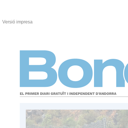
Versió impresa