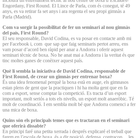
inclourà un entrenament tècnic al nou centre de boxa d’Escaldes-
Engordany, First Round. El Lince de Parla, com és conegut, té 49
anys, es va retirar fa set anys i ara regenta el seu propi gimnàs a
Parla (Madrid).
Com va sorgir la possibilitat de fer un seminari al nou gimnàs
del país, First Round?
El seu responsable, David Codina, es va posar en contacte amb mi
per Facebook i, com que sap que faig seminaris pertot arreu, ens
vam posar d’acord ben ràpid per anar a Andorra i oferir aquest
seminari tècnic de boxa. No he anat mai a Andorra i la veritat és que
tinc moltes ganes de conèixer aquest país.
Què li sembla la iniciativa de David Codina, responsable de
First Round, de crear un gimnàs per entrenar boxa?
És una idea fenomenal perquè la boxa està en auge, els gimnasos
estan plens de gent que la practiquen i hi ha molta gent que en fa
com a esport, sense comptar la competició. Es tracta d’un esport
important, molt seriós a tots els nivells, un esport molt anaeròbic. Té
molt de coordinació. I em sembla molt bé que Andorra comenci a fer
una mica de boxa.
Quins són els principals temes que es tractaran en el seminari
que oferirà dissabte?
En principi faré una petita xerrada i després explicaré el treball que
farem en l’escola de boxa, és a dir posició, defensa, contracop..., les