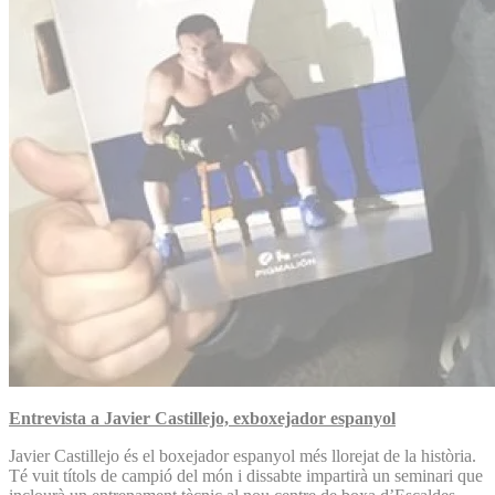
Entrevista a Javier Castillejo, exboxejador espanyol
Javier Castillejo és el boxejador espanyol més llorejat de la història.
Té vuit títols de campió del món i dissabte impartirà un seminari que