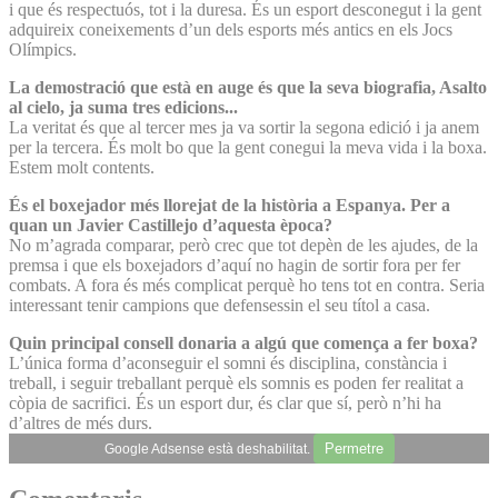
i que és respectuós, tot i la duresa. És un esport desconegut i la gent
adquireix coneixements d’un dels esports més antics en els Jocs
Olímpics.
La demostració que està en auge és que la seva biografia, Asalto
al cielo, ja suma tres edicions...
La veritat és que al tercer mes ja va sortir la segona edició i ja anem
per la tercera. És molt bo que la gent conegui la meva vida i la boxa.
Estem molt contents.
És el boxejador més llorejat de la història a Espanya. Per a
quan un Javier Castillejo d’aquesta època?
No m’agrada comparar, però crec que tot depèn de les ajudes, de la
premsa i que els boxejadors d’aquí no hagin de sortir fora per fer
combats. A fora és més complicat perquè ho tens tot en contra. Seria
interessant tenir campions que defensessin el seu títol a casa.
Quin principal consell donaria a algú que comença a fer boxa?
L’única forma d’aconseguir el somni és disciplina, constància i
treball, i seguir treballant perquè els somnis es poden fer realitat a
còpia de sacrifici. És un esport dur, és clar que sí, però n’hi ha
d’altres de més durs.
Permetre
Google Adsense està deshabilitat.