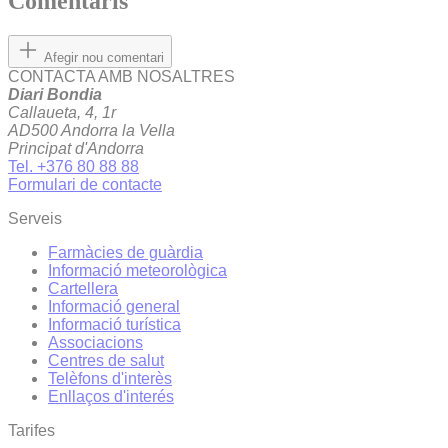
Comentaris
Afegir nou comentari
CONTACTA AMB NOSALTRES
Diari Bondia
Callaueta, 4, 1r
AD500 Andorra la Vella
Principat d'Andorra
Tel. +376 80 88 88
Formulari de contacte
Serveis
Farmàcies de guàrdia
Informació meteorològica
Cartellera
Informació general
Informació turística
Associacions
Centres de salut
Telèfons d'interès
Enllaços d'interés
Tarifes