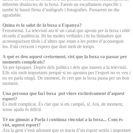
diferents distàncies de la boxa. Farem un escalfament específic i
també hi haurà firma d’autògrafs i fotografies. Passarem un dia
agradable.
Quina és la salut de la boxa a Espanya?
Fenomenal. La televisió ara té un canal que aposta per la boxa i obté
rècords d’audiència. Hi ha moltes vetllades i hi ha lluitadors que
aconsegueixen títols i d’altres que estan a les portes d’aconseguir-
los. Està creixent i espero que duri molt de temps.
A què es deu aquest creixement, vist que la boxa va passar per
moments complicats?
Va per èpoques. Depèn dels polítics i dels que manen a la televisió.
Ells són molt importants perquè si no aposten per l’esport no es veu i
no en parla ningú. De moment, és cert que la boxa passa per un bon
moment.
Una persona que faci boxa pot viure exclusivament d’aquest
esport?
És molt complicat. És clar que si ets campió, sí. Ara, de moment,
sense ajuda és difícil.
Té un gimnàs a Parla i continua vinculat a la boxa... Com és
vist, aquest esport?
Ara la gent s’està adonant que es tracta d’un esport seriós i important