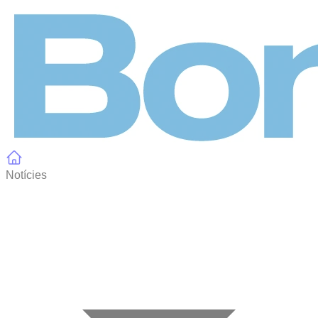
Panell de gestió de galetes
Notícies