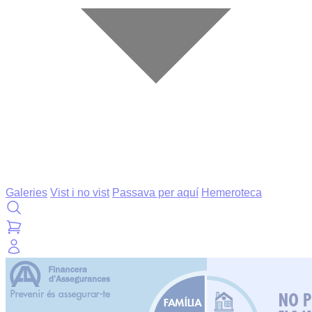
Galeries
Vist i no vist
Passava per aquí
Hemeroteca