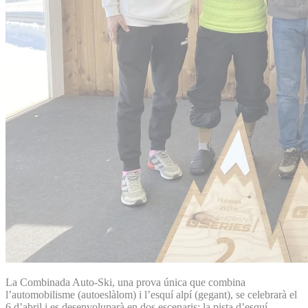
La Combinada Auto-Ski, una prova única que combina
l’automobilisme (autoeslàlom) i l’esquí alpí (gegant), se celebrarà el
6 d’abril i es desenvoluparà en dos escenaris: la pista d’esquí