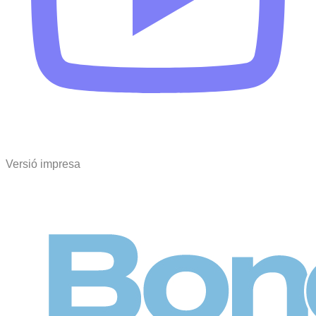
Versió impresa