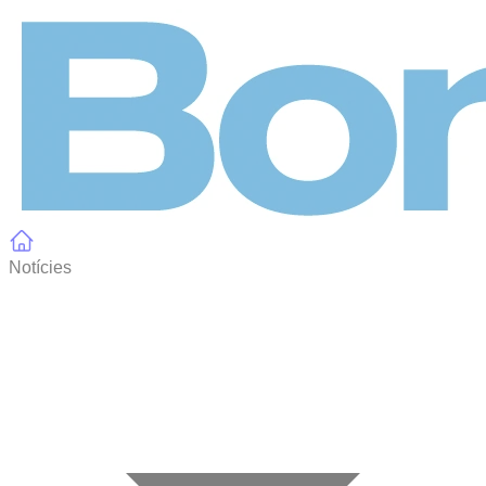
Panell de gestió de galetes
Notícies