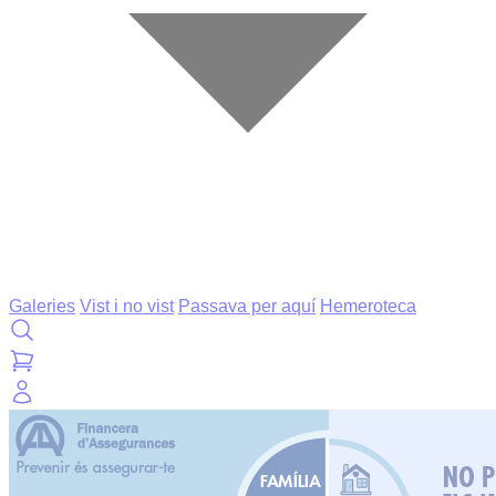
Galeries
Vist i no vist
Passava per aquí
Hemeroteca