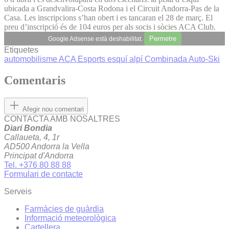
ubicada a Grandvalira-Costa Rodona i el Circuit Andorra-Pas de la
Casa. Les inscripcions s’han obert i es tancaran el 28 de març. El
preu d’inscripció és de 104 euros per als socis i sòcies ACA Club.
Permetre
Google Adsense està deshabilitat.
Etiquetes
automobilisme
ACA Esports
esquí alpí
Combinada Auto-Ski
Comentaris
Afegir nou comentari
CONTACTA AMB NOSALTRES
Diari Bondia
Callaueta, 4, 1r
AD500 Andorra la Vella
Principat d'Andorra
Tel. +376 80 88 88
Formulari de contacte
Serveis
Farmàcies de guàrdia
Informació meteorològica
Cartellera