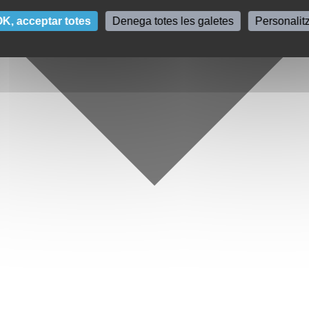
K, acceptar totes
Denega totes les galetes
Personalit