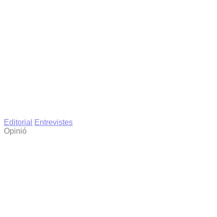
Editorial
Entrevistes
Opinió