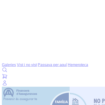
Galeries
Vist i no vist
Passava per aquí
Hemeroteca