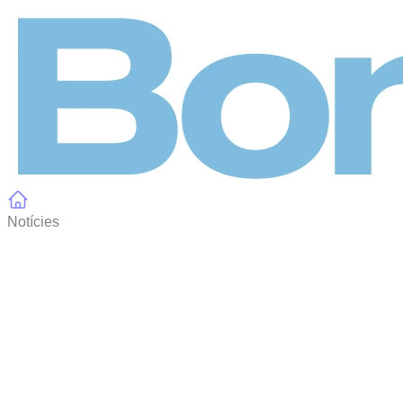
Panell de gestió de galetes
Notícies