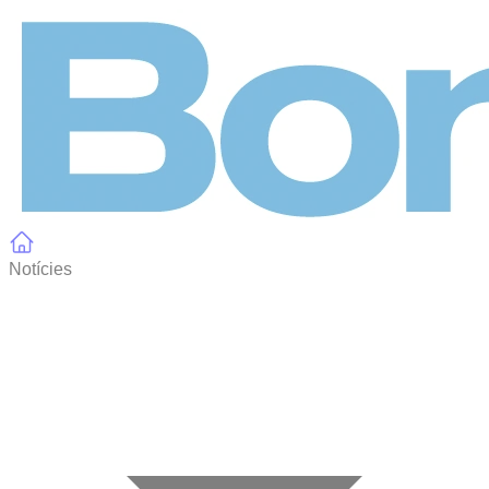
Panell de gestió de galetes
Notícies