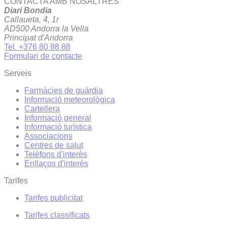
CONTACTA AMB NOSALTRES
Diari Bondia
Callaueta, 4, 1r
AD500 Andorra la Vella
Principat d'Andorra
Tel. +376 80 88 88
Formulari de contacte
Serveis
Farmàcies de guàrdia
Informació meteorològica
Cartellera
Informació general
Informació turística
Associacions
Centres de salut
Telèfons d'interès
Enllaços d'interés
Tarifes
Tarifes publicitat
Tarifes classificats