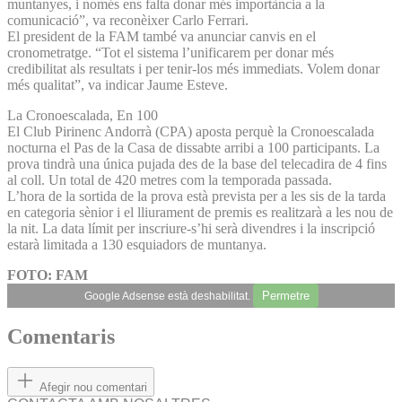
muntanyes, i només ens falta donar més importància a la
comunicació”, va reconèixer Carlo Ferrari.
El president de la FAM també va anunciar canvis en el
cronometratge. “Tot el sistema l’unificarem per donar més
credibilitat als resultats i per tenir-los més immediats. Volem donar
més qualitat”, va indicar Jaume Esteve.
La Cronoescalada, En 100
El Club Pirinenc Andorrà (CPA) aposta perquè la Cronoescalada
nocturna el Pas de la Casa de dissabte arribi a 100 participants. La
prova tindrà una única pujada des de la base del telecadira de 4 fins
al coll. Un total de 420 metres com la temporada passada.
L’hora de la sortida de la prova està prevista per a les sis de la tarda
en categoria sènior i el lliurament de premis es realitzarà a les nou de
la nit. La data límit per inscriure-s’hi serà divendres i la inscripció
estarà limitada a 130 esquiadors de muntanya.
FOTO: FAM
Permetre
Google Adsense està deshabilitat.
Comentaris
Afegir nou comentari