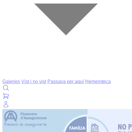
Galeries
Vist i no vist
Passava per aquí
Hemeroteca