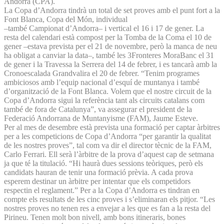
Andorrà (CPA).
La Copa d’Andorra tindrà un total de set proves amb el punt fort a la
Font Blanca, Copa del Món, individual
–també Campionat d’Andorra– i vertical el 16 i 17 de gener. La
resta del calendari està compost per la Tomba de la Coma el 10 de
gener –estava prevista per el 21 de novembre, però la manca de neu
ha obligat a canviar la data–, també les 3Fronteres MoraBanc el 31
de gener i la Travessa la Serrera del 14 de febrer, i es tancarà amb la
Cronoescalada Grandvalira el 20 de febrer. “Tenim programes
ambiciosos amb l’equip nacional d’esquí de muntanya i també
d’organització de la Font Blanca. Volem que el nostre circuit de la
Copa d’Andorra sigui la referència tant als circuits catalans com
també de fora de Catalunya”, va assegurar el president de la
Federació Andorrana de Muntanyisme (FAM), Jaume Esteve.
Per al mes de desembre està prevista una formació per captar àrbitres
per a les competicions de Copa d’Andorra “per garantir la qualitat
de les nostres proves”, tal com va dir el director tècnic de la FAM,
Carlo Ferrari. Ell serà l’àrbitre de la prova d’aquest cap de setmana
ja que té la titulació. “Hi haurà dues sessions teòriques, però els
candidats hauran de tenir una formació prèvia. A cada prova
esperem destinar un àrbitre per intentar que els competidors
respectin el reglament.” Per a la Copa d’Andorra es tindran en
compte els resultats de les cinc proves i s’eliminaran els pitjor. “Les
nostres proves no tenen res a envejar a les que es fan a la resta del
Pirineu. Tenen molt bon nivell, amb bons itineraris, bones