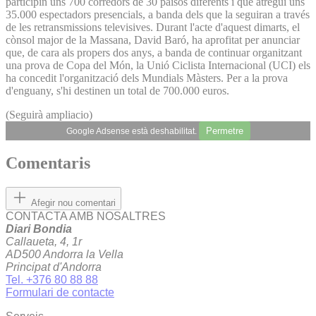
participin uns 700 corredors de 30 països diferents i que atregui uns
35.000 espectadors presencials, a banda dels que la seguiran a través
de les retransmissions televisives. Durant l'acte d'aquest dimarts, el
cònsol major de la Massana, David Baró, ha aprofitat per anunciar
que, de cara als propers dos anys, a banda de continuar organitzant
una prova de Copa del Món, la Unió Ciclista Internacional (UCI) els
ha concedit l'organització dels Mundials Màsters. Per a la prova
d'enguany, s'hi destinen un total de 700.000 euros.
(Seguirà ampliacio)
Permetre
Google Adsense està deshabilitat.
Comentaris
Afegir nou comentari
CONTACTA AMB NOSALTRES
Diari Bondia
Callaueta, 4, 1r
AD500 Andorra la Vella
Principat d'Andorra
Tel. +376 80 88 88
Formulari de contacte