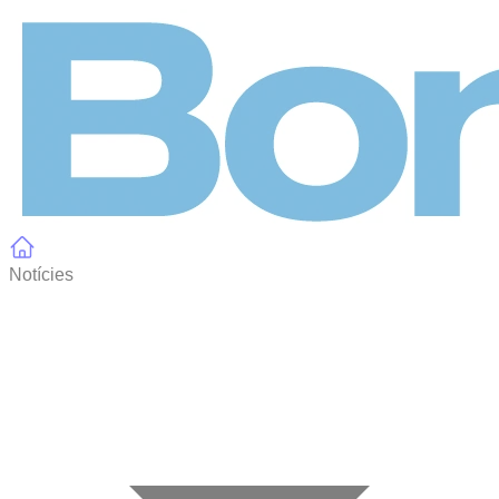
Panell de gestió de galetes
Notícies