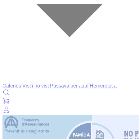
Galeries
Vist i no vist
Passava per aquí
Hemeroteca