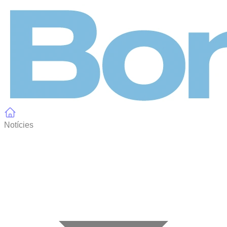
Panell de gestió de galetes
Notícies