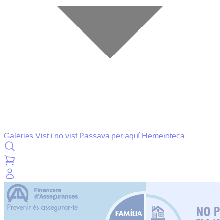
Galeries
Vist i no vist
Passava per aquí
Hemeroteca