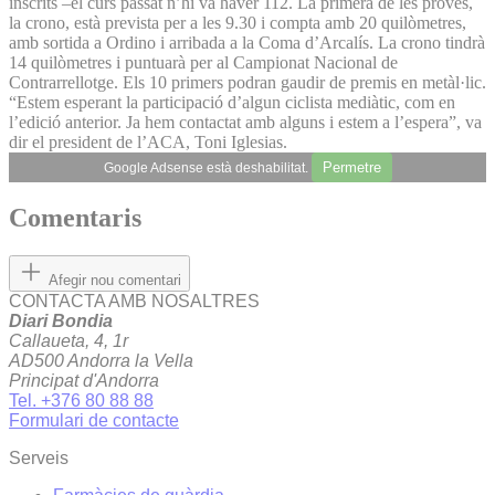
inscrits –el curs passat n’hi va haver 112. La primera de les proves,
la crono, està prevista per a les 9.30 i compta amb 20 quilòmetres,
amb sortida a Ordino i arribada a la Coma d’Arcalís. La crono tindrà
14 quilòmetres i puntuarà per al Campionat Nacional de
Contrarrellotge. Els 10 primers podran gaudir de premis en metàl·lic.
“Estem esperant la participació d’algun ciclista mediàtic, com en
l’edició anterior. Ja hem contactat amb alguns i estem a l’espera”, va
dir el president de l’ACA, Toni Iglesias.
Permetre
Google Adsense està deshabilitat.
Comentaris
Afegir nou comentari
CONTACTA AMB NOSALTRES
Diari Bondia
Callaueta, 4, 1r
AD500 Andorra la Vella
Principat d'Andorra
Tel. +376 80 88 88
Formulari de contacte
Serveis