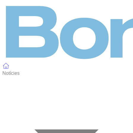
Panell de gestió de galetes
Notícies