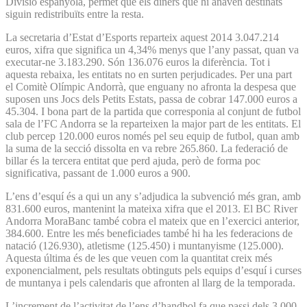
Divisió espanyola, permet que els diners que hi anaven destinats
siguin redistribuïts entre la resta.
La secretaria d’Estat d’Esports reparteix aquest 2014 3.047.214
euros, xifra que significa un 4,34% menys que l’any passat, quan va
executar-ne 3.183.290. Són 136.076 euros la diferència. Tot i
aquesta rebaixa, les entitats no en surten perjudicades. Per una part
el Comitè Olímpic Andorrà, que enguany no afronta la despesa que
suposen uns Jocs dels Petits Estats, passa de cobrar 147.000 euros a
45.304. I bona part de la partida que corresponia al conjunt de futbol
sala de l’FC Andorra se la reparteixen la major part de les entitats. El
club percep 120.000 euros només pel seu equip de futbol, quan amb
la suma de la secció dissolta en va rebre 265.860. La federació de
billar és la tercera entitat que perd ajuda, però de forma poc
significativa, passant de 1.000 euros a 900.
L’ens d’esquí és a qui un any s’adjudica la subvenció més gran, amb
831.600 euros, mantenint la mateixa xifra que el 2013. El BC River
Andorra MoraBanc també cobra el mateix que en l’exercici anterior,
384.600. Entre les més beneficiades també hi ha les federacions de
natació (126.930), atletisme (125.450) i muntanyisme (125.000).
Aquesta última és de les que veuen com la quantitat creix més
exponencialment, pels resultats obtinguts pels equips d’esquí i curses
de muntanya i pels calendaris que afronten al llarg de la temporada.
L’increment de l’activitat de l’ens d’handbol fa que passi dels 3.000