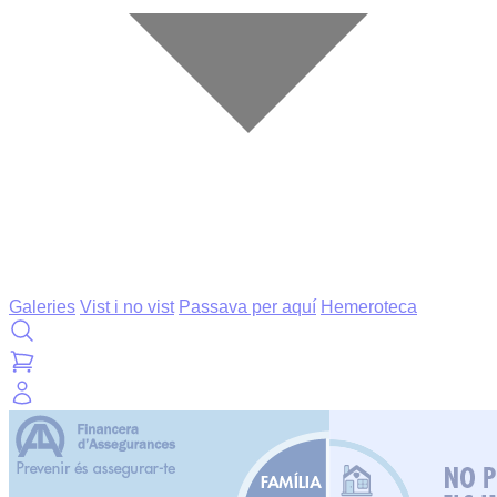
Galeries
Vist i no vist
Passava per aquí
Hemeroteca