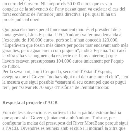
un euro del Govern. Ni tampoc els 50.000 euros que es van
congelar de la subvenció de l’any passat quan va esclatar el cas del
forat econòmic de l’anterior junta directiva, i pel qual hi ha un
procés judicial obert.
Qui posa els diners per al funcionament diari és el president de la
junta gestora, Lluís España. L’FC Andorra va fer una demanda a
l’executiu de 190.000 euros, però se li n’han concedit 120.000.
“Esperàvem que fossin més diners per poder tirar endavant amb més
garanties, però aguantarem com puguem”, indica España. Tot i així
la xifra s’ha vist augmentada respecte de l’any anterior, ja que
llavors estaven pressupostats 104.000 euros únicament per l’equip
de futbol.
Per la seva part, Jordi Cerqueda, secretari d’Estat d’Esports,
assegura que el Govern “no ha volgut mai deixar caure el club”, i en
la mesura que sigui possible “estarem al seu costat pel que es pugui
fer”, per “salvar els 70 anys d’història” de l’entitat tricolor.
Resposta al projecte d’ACB
Fora de les subvencions esportives hi ha la partida extraordinària
que aportarà el Govern, juntament amb Andorra Turisme, per
configurar la meitat del pressupost del River MoraBanc perquè sigui
a l’ACB. Divendres es reuneix amb el club i li indicarà la xifra que