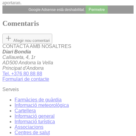
aportaran.
Permetre
Google Adsense està deshabilitat.
Comentaris
Afegir nou comentari
CONTACTA AMB NOSALTRES
Diari Bondia
Callaueta, 4, 1r
AD500 Andorra la Vella
Principat d'Andorra
Tel. +376 80 88 88
Formulari de contacte
Serveis
Farmàcies de guàrdia
Informació meteorològica
Cartellera
Informació general
Informació turística
Associacions
Centres de salut