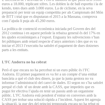
euros a 18.000, triplicant xifres. Les doblen la de ball esportiu i la de
kendo, totes dues amb 3.000 euros. La de ciclisme, en la seva
preparació per tenir un equip competitiu per als Campionats del Món
de BTT i trial que es disputaran el 2015 a la Massana, comprova
com l’ajuda li puja als 45.260 euros.
La política de contenció econòmica iniciada pel Govern des del
2012 continua i en aquest període la rebaixa general és del 17% en
les ajudes econòmiques a l’esport. Enguany les subvencions s’han
fet públiques amb retard respecte d’anys anteriors i des que es va
iniciar el 2013 l’executiu ha satisfet el pagament de dues dotzenes
parts a les entitats.
L’FC Andorra no ha cobrat
Però el que encara no ha percebut ni un euro públic és l’FC
Andorra. El primer pagament es va fer a un compte d’una entitat
bancària a què el club deu diners, ja que la junta gestora no va
informar l’administració del canvi de dades. El segon no s’ha satisfet
perquè el club té un deute amb la CASS, que impedeix que es
pugui fer efectiva l’ajuda en tenir un passiu amb un organisme
públic. L’FC Andorra està pendent d’entrar en converses amb la
CASS per trobar una solució ràpida a l’incident. Aquest fet agreuja
la situació, ja que des del principi temporada encara no ha rebut ni