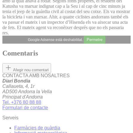
amb la qual anava a rodar. Segons fonts properes, el resident del
Katusha va marxar indignat cap a la Seu i al cap de cinc minuts ja
tenia el jeep de la guàrdia civil al costat del seu cotxe. Els va mostrar
la bicicleta i van marxar. Ahir, a quatre ciclistes andorrans també els
va passar el mateix i un inspector d’Hisenda els va aixecar una acta
de fets. El mateix agent va reconèixer després que no els passaria
res.
Permetre
Google Adsense està deshabilitat.
Comentaris
Afegir nou comentari
CONTACTA AMB NOSALTRES
Diari Bondia
Callaueta, 4, 1r
AD500 Andorra la Vella
Principat d'Andorra
Tel. +376 80 88 88
Formulari de contacte
Serveis
Farmàcies de guàrdia