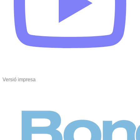
Versió impresa