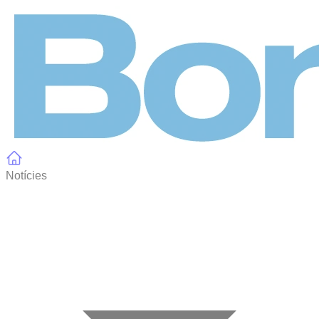
Panell de gestió de galetes
Notícies