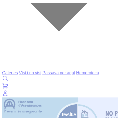
Galeries
Vist i no vist
Passava per aquí
Hemeroteca