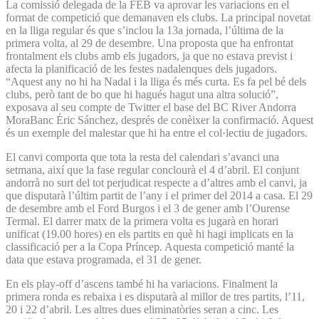
La comissió delegada de la FEB va aprovar les variacions en el
format de competició que demanaven els clubs. La principal novetat
en la lliga regular és que s’inclou la 13a jornada, l’última de la
primera volta, al 29 de desembre. Una proposta que ha enfrontat
frontalment els clubs amb els jugadors, ja que no estava previst i
afecta la planificació de les festes nadalenques dels jugadors.
“Aquest any no hi ha Nadal i la lliga és més curta. Es fa pel bé dels
clubs, però tant de bo que hi hagués hagut una altra solució”,
exposava al seu compte de Twitter el base del BC River Andorra
MoraBanc Éric Sánchez, després de conèixer la confirmació. Aquest
és un exemple del malestar que hi ha entre el col·lectiu de jugadors.
El canvi comporta que tota la resta del calendari s’avanci una
setmana, així que la fase regular conclourà el 4 d’abril. El conjunt
andorrà no surt del tot perjudicat respecte a d’altres amb el canvi, ja
que disputarà l’últim partit de l’any i el primer del 2014 a casa. El 29
de desembre amb el Ford Burgos i el 3 de gener amb l’Ourense
Termal. El darrer matx de la primera volta es jugarà en horari
unificat (19.00 hores) en els partits en què hi hagi implicats en la
classificació per a la Copa Príncep. Aquesta competició manté la
data que estava programada, el 31 de gener.
En els play-off d’ascens també hi ha variacions. Finalment la
primera ronda es rebaixa i es disputarà al millor de tres partits, l’11,
20 i 22 d’abril. Les altres dues eliminatòries seran a cinc. Les