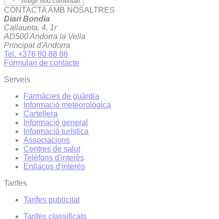
Afegir nou comentari
CONTACTA AMB NOSALTRES
Diari Bondia
Callaueta, 4, 1r
AD500 Andorra la Vella
Principat d'Andorra
Tel. +376 80 88 88
Formulari de contacte
Serveis
Farmàcies de guàrdia
Informació meteorològica
Cartellera
Informació general
Informació turística
Associacions
Centres de salut
Telèfons d'interès
Enllaços d'interés
Tarifes
Tarifes publicitat
Tarifes classificats