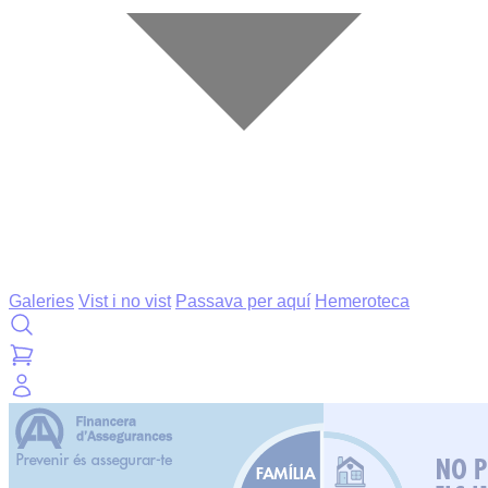
Galeries
Vist i no vist
Passava per aquí
Hemeroteca