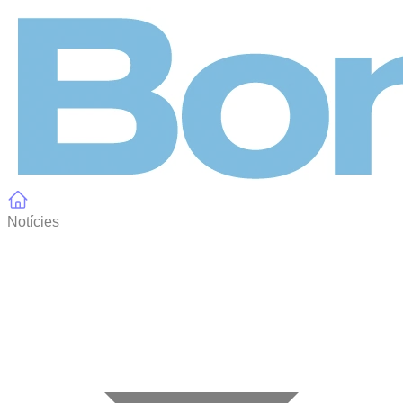
Panell de gestió de galetes
Notícies