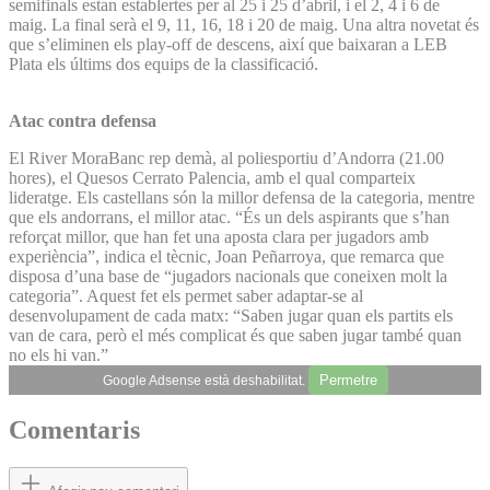
semifinals estan establertes per al 25 i 25 d’abril, i el 2, 4 i 6 de
maig. La final serà el 9, 11, 16, 18 i 20 de maig. Una altra novetat és
que s’eliminen els play-off de descens, així que baixaran a LEB
Plata els últims dos equips de la classificació.
Atac contra defensa
El River MoraBanc rep demà, al poliesportiu d’Andorra (21.00
hores), el Quesos Cerrato Palencia, amb el qual comparteix
lideratge. Els castellans són la millor defensa de la categoria, mentre
que els andorrans, el millor atac. “És un dels aspirants que s’han
reforçat millor, que han fet una aposta clara per jugadors amb
experiència”, indica el tècnic, Joan Peñarroya, que remarca que
disposa d’una base de “jugadors nacionals que coneixen molt la
categoria”. Aquest fet els permet saber adaptar-se al
desenvolupament de cada matx: “Saben jugar quan els partits els
van de cara, però el més complicat és que saben jugar també quan
no els hi van.”
Permetre
Google Adsense està deshabilitat.
Comentaris