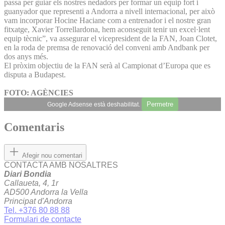
passa per guiar els nostres nedadors per formar un equip fort i
guanyador que representi a Andorra a nivell internacional, per això
vam incorporar Hocine Haciane com a entrenador i el nostre gran
fitxatge, Xavier Torrellardona, hem aconseguit tenir un excel·lent
equip tècnic”, va assegurar el vicepresident de la FAN, Joan Clotet,
en la roda de premsa de renovació del conveni amb Andbank per
dos anys més.
El pròxim objectiu de la FAN serà al Campionat d’Europa que es
disputa a Budapest.
FOTO: AGÈNCIES
Permetre
Google Adsense està deshabilitat.
Comentaris
Afegir nou comentari
CONTACTA AMB NOSALTRES
Diari Bondia
Callaueta, 4, 1r
AD500 Andorra la Vella
Principat d'Andorra
Tel. +376 80 88 88
Formulari de contacte