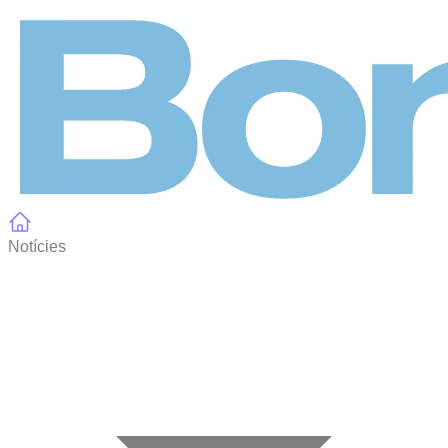
Panell de gestió de galetes
Notícies