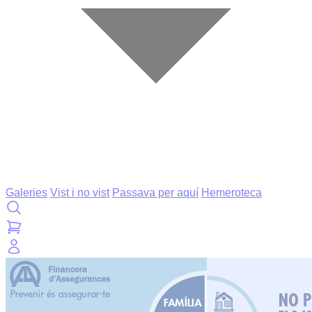
Galeries
Vist i no vist
Passava per aquí
Hemeroteca