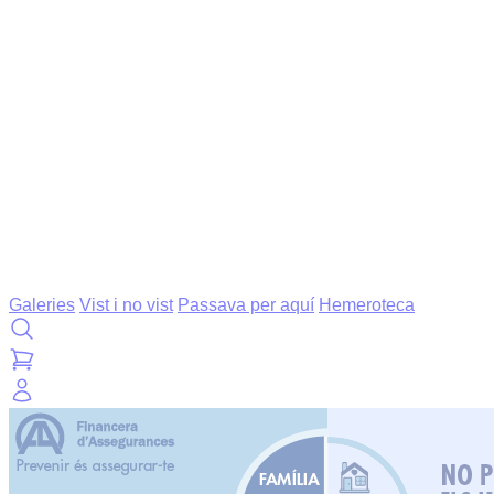
Galeries
Vist i no vist
Passava per aquí
Hemeroteca