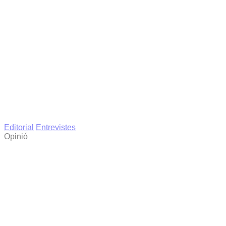
Editorial
Entrevistes
Opinió