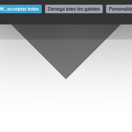
K, acceptar totes
Denega totes les galetes
Personalit