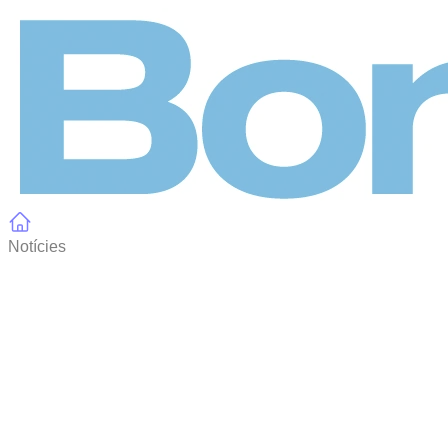
Panell de gestió de galetes
Notícies