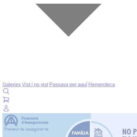
Galeries
Vist i no vist
Passava per aquí
Hemeroteca