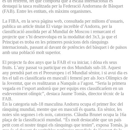
és un referent, fet que comporta que a escala internacional es
destaqui la tasca realitzada per la Federació Andorrana de Bàsquet
(FAB). Entre les entitats, els màxims organismes.
La FIBA, en la seva pàgina web, consultada per milions d’usuaris,
publica un article titulat El viatge increïble d’An­dorra, per la
classificació assolida per al Mundial de Moscou i remarcant el
projecte que s’hi desenvolupa en la modalitat del 3x3, ja que el
Principat es troba en les primeres posicions dels rànquings
internacionals, passant al davant de potències del bàsquet i de països
amb una població molt superior.
El projecte fa dos anys que la FAB el va iniciar, i dóna els seus
fruits. L’any passat va participar en dos Mundials sub-18. Aquest
any prendrà part en el Preeuropeu i el Mundial sènior, i si avui dia es
fes el tall es classificaria en masculí i femení per als Jocs Olímpics de
la Joventut, que es realitzaran a Nanquín a l’agost. “Seria la primera
vegada en l’esport andorrà que per equips ens classificaríem en un
esdeveniment olímpic”, destaca Jaume Tomàs, director tècnic de la
FAB.
En la categoria sub-18 masculina Andorra ocupa el primer lloc del
rànquing mundial, mentre que en masculí és quarta. En sènior, les
noies són segones i els nois, catorzens. Clàudia Brunet ocupa la 16a
plaça de la classificació mundial. “És molt destacable que un país
petit com el nostre tingui els rànquings que tenim”, exposa Tomàs, ja