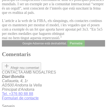
mundials. I ser un exemple per a la comunitat internacional “sempre
és un orgull”, sent conscient de l’interès que està suscitant la feina
que es realitza al país.
L’article a la web de la FIBA, els rànquings, els contactes continus
que es mantenen per mostrar el model, i les vegades que el posen
com a exemple és un fet que aporta haver apostat pel 3x3. “En 5x5
per moltes medalles que haguem obtingut
mai no hem tingut aquesta repercussió.”
Permetre
Google Adsense està deshabilitat.
Comentaris
Afegir nou comentari
CONTACTA AMB NOSALTRES
Diari Bondia
Callaueta, 4, 1r
AD500 Andorra la Vella
Principat d'Andorra
Tel. +376 80 88 88
Formulari de contacte
Serveis