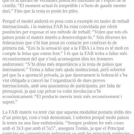
que és al davant de veritables potències mundials de l’esport de la
cistella: “El moment actual és irrepetible i n’hem de gaudir mentre
duri.” Fins que la resta es posin les piles.
Perquè el model andorrà es posa com a exemple en taules de treball
internacionals, i la mateixa FAB ha estat convidada per oferir
ponències per exposar el seu mètode de treball: “Volen que tots els
països posin el mateix interès a desenvolupar-lo.” Són diverses les
federacions que s’hi han posat en contacte per conèixer-lo de
primera mà. “Ens fa la sensació que a la FIBA i a fora es té molt en
compte la feina que estem fent.” I és que la FAB troba a faltar més
reconeixement del que s’està aconseguint dins les fronteres
andorranes: “S’hi dóna més importància a la resta de països que
internament.” Troba a faltar més ajuda institucional, però sobretot
pel que fa a aportació privada, ja que darrerament la federació s’ha
vist obligada a cancel·lar l’organització de dues proves
internacionals, amb una quarantena de participants, per falta de
pressupost, ja que cap privat va voler involucrar-s’hi
econòmicament: “El producte mereix tenir més reconeixement i
suport.”
La FAB mateix va tenir clar que aquesta modalitat portaria rèdits des
d’un principi, com s’està demostrant. I sobretot perquè molts països
la tenen en una fase embrionària. “Sempre podrem fer més coses
amb el 3x3 que amb el 5x5”, assegura Tomàs, ja que el Principat
participa en competicions enfrontant-se amb les principals potències