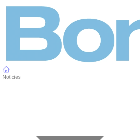
Panell de gestió de galetes
Notícies