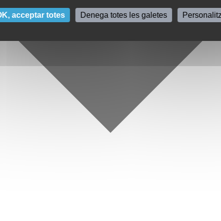
K, acceptar totes
Denega totes les galetes
Personalit