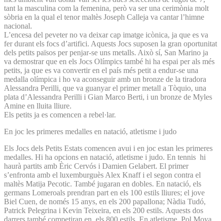
tant la masculina com la femenina, però va ser una cerimònia molt
sòbria en la qual el tenor maltès Joseph Calleja va cantar l’himne
nacional.
L’encesa del peveter no va deixar cap imatge icònica, ja que es va
fer durant els focs d’artifici. Aquests Jocs suposen la gran oportunitat
dels petits països per penjar-se uns metalls. Això sí, San Marino ja
va demostrar que en els Jocs Olímpics també hi ha espai per als més
petits, ja que es va convertir en el país més petit a endur-se una
medalla olímpica i ho va aconseguir amb un bronze de la tiradora
Alessandra Perilli, que va guanyar el primer metall a Tòquio, una
plata d’Alessandra Perilli i Gian Marco Berti, i un bronze de Myles
Amine en lluita lliure.
Els petits ja es comencen a rebel·lar.
En joc les primeres medalles en natació, atletisme i judo
Els Jocs dels Petits Estats comencen avui i en joc estan les primeres
medalles. Hi ha opcions en natació, atletisme i judo. En tennis hi
haurà partits amb Èric Cervós i Damien Gelabert. El primer
s’enfronta amb el luxemburguès Alex Knaff i el segon contra el
maltès Matija Pecotic. També jugaran en dobles. En natació, els
germans Lomeroals prendran part en els 100 estils lliures; el jove
Biel Cuen, de només 15 anys, en els 200 papallona; Nàdia Tudó,
Patrick Pelegrina i Kevin Teixeira, en els 200 estils. Aquests dos
darrers també competiran en els 800 estils. En atletisme, Pol Moya