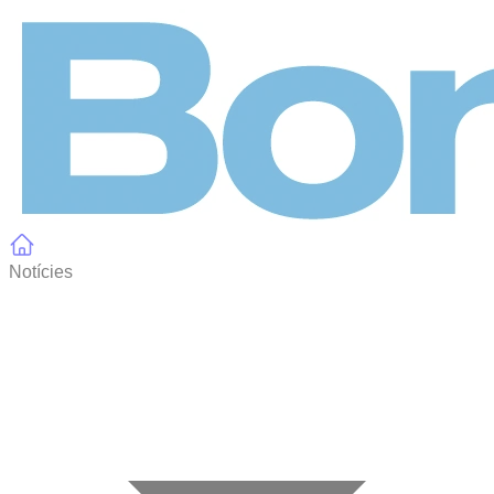
Panell de gestió de galetes
Notícies