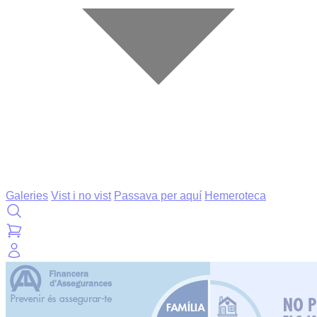
Galeries
Vist i no vist
Passava per aquí
Hemeroteca