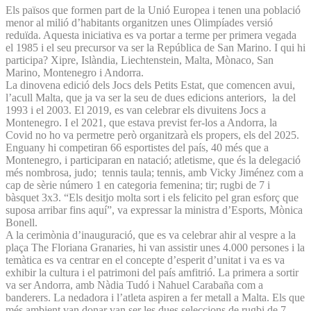
Els països que formen part de la Unió Europea i tenen una població
menor al milió d’habitants organitzen unes Olimpíades versió
reduïda. Aquesta iniciativa es va portar a terme per primera vegada
el 1985 i el seu precursor va ser la República de San Marino. I qui hi
participa? Xipre, Islàndia, Liechtenstein, Malta, Mònaco, San
Marino, Montenegro i Andorra.
La dinovena edició dels Jocs dels Petits Estat, que comencen avui,
l’acull Malta, que ja va ser la seu de dues edicions anteriors, la del
1993 i el 2003. El 2019, es van celebrar els divuitens Jocs a
Montenegro. I el 2021, que estava previst fer-los a Andorra, la
Covid no ho va permetre però organitzarà els propers, els del 2025.
Enguany hi competiran 66 esportistes del país, 40 més que a
Montenegro, i participaran en natació; atletisme, que és la delegació
més nombrosa, judo; tennis taula; tennis, amb Vicky Jiménez com a
cap de sèrie número 1 en categoria femenina; tir; rugbi de 7 i
bàsquet 3x3. “Els desitjo molta sort i els felicito pel gran esforç que
suposa arribar fins aquí”, va expressar la ministra d’Esports, Mònica
Bonell.
A la cerimònia d’inauguració, que es va celebrar ahir al vespre a la
plaça The Floriana Granaries, hi van assistir unes 4.000 persones i la
temàtica es va centrar en el concepte d’esperit d’unitat i va es va
exhibir la cultura i el patrimoni del país amfitrió. La primera a sortir
va ser Andorra, amb Nàdia Tudó i Nahuel Carabaña com a
banderers. La nedadora i l’atleta aspiren a fer metall a Malta. Els que
més ambient van donar van ser les dues seleccions de rugbi de 7,