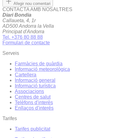
Afegir nou comentari
CONTACTA AMB NOSALTRES
Diari Bondia
Callaueta, 4, 1r
AD500 Andorra la Vella
Principat d'Andorra
Tel. +376 80 88 88
Formulari de contacte
Serveis
Farmàcies de guàrdia
Informació meteorològica
Cartellera
Informació general
Informació turística
Associacions
Centres de salut
Telèfons d'interès
Enllaços d'interés
Tarifes
Tarifes publicitat