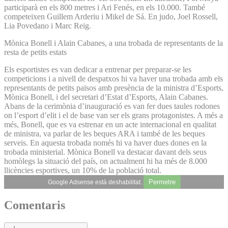
participarà en els 800 metres i Ari Fenés, en els 10.000. També
competeixen Guillem Arderiu i Mikel de Sá. En judo, Joel Rossell,
Lia Povedano i Marc Reig.
Mònica Bonell i Alain Cabanes, a una trobada de representants de la
resta de petits estats
Els esportistes es van dedicar a entrenar per preparar-se les
competicions i a nivell de despatxos hi va haver una trobada amb els
representants de petits països amb presència de la ministra d’Esports,
Mònica Bonell, i del secretari d’Estat d’Esports, Alain Cabanes.
Abans de la cerimònia d’inauguració es van fer dues taules rodones
on l’esport d’elit i el de base van ser els grans protagonistes. A més a
més, Bonell, que es va estrenar en un acte internacional en qualitat
de ministra, va parlar de les beques ARA i també de les beques
serveis. En aquesta trobada només hi va haver dues dones en la
trobada ministerial. Mònica Bonell va destacar davant dels seus
homòlegs la situació del país, on actualment hi ha més de 8.000
llicències esportives, un 10% de la població total.
Permetre
Google Adsense està deshabilitat.
Comentaris