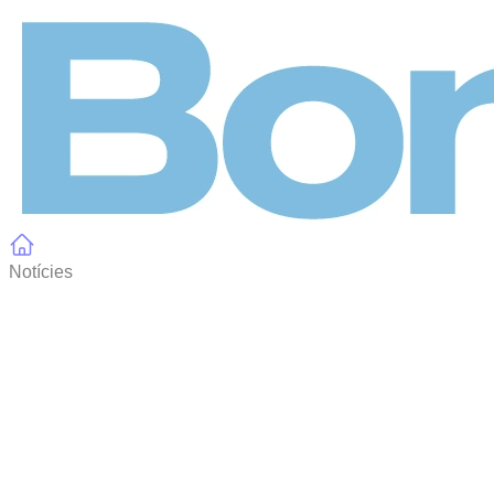
Panell de gestió de galetes
Notícies