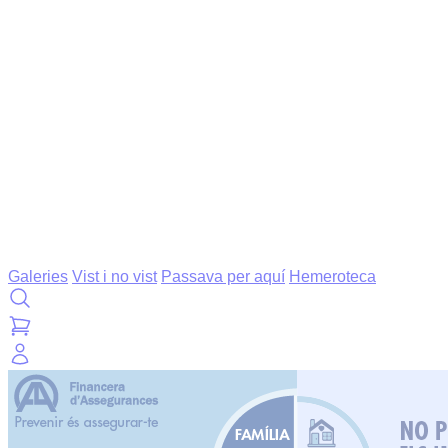
Galeries
Vist i no vist
Passava per aquí
Hemeroteca