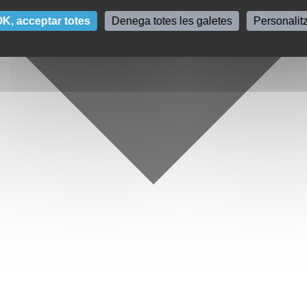
K, acceptar totes
Denega totes les galetes
Personalit