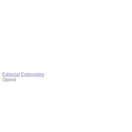
Editorial
Entrevistes
Opinió