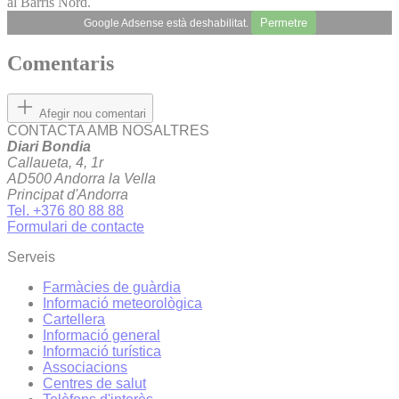
al Barris Nord.
Permetre
Google Adsense està deshabilitat.
Comentaris
Afegir nou comentari
CONTACTA AMB NOSALTRES
Diari Bondia
Callaueta, 4, 1r
AD500 Andorra la Vella
Principat d'Andorra
Tel. +376 80 88 88
Formulari de contacte
Serveis
Farmàcies de guàrdia
Informació meteorològica
Cartellera
Informació general
Informació turística
Associacions
Centres de salut