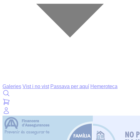
Galeries
Vist i no vist
Passava per aquí
Hemeroteca