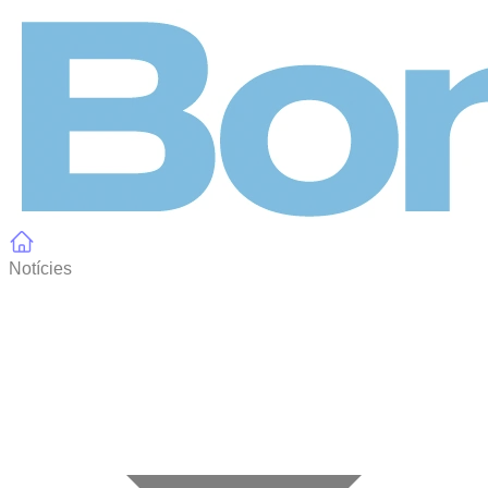
Panell de gestió de galetes
Notícies