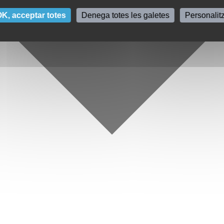
K, acceptar totes
Denega totes les galetes
Personalit