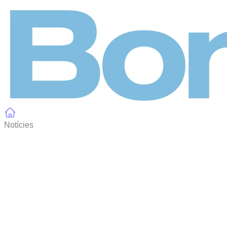
Panell de gestió de galetes
Notícies