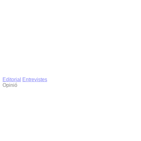
Editorial
Entrevistes
Opinió