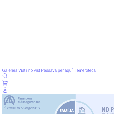
Galeries
Vist i no vist
Passava per aquí
Hemeroteca