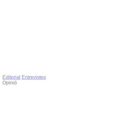
Editorial
Entrevistes
Opinió