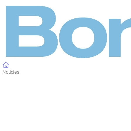
Panell de gestió de galetes
Notícies