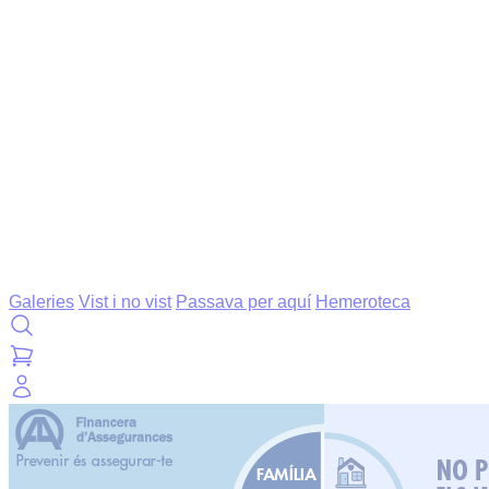
Galeries
Vist i no vist
Passava per aquí
Hemeroteca