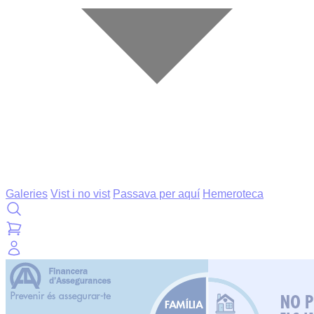
Galeries
Vist i no vist
Passava per aquí
Hemeroteca