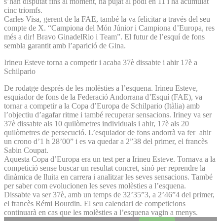
s’han disputat fins al moment, ha pujat al podi en 11 i ha acumulat
cinc triomfs.
Carles Visa, gerent de la FAE, també la va felicitar a través del seu
compte de X. “Campiona del Món Júnior i Campiona d’Europa, res
més a dir! Bravo GinadelRio i Team”. El futur de l’esquí de fons
sembla garantit amb l’aparició de Gina.
Irineu Esteve torna a competir i acaba 37è dissabte i ahir 17è a
Schilpario
De rodatge després de les molèsties a l’esquena. Irineu Esteve,
esquiador de fons de la Federació Andorrana d’Esquí (FAE), va
tornar a competir a la Copa d’Europa de Schilpario (Itàlia) amb
l’objectiu d’agafar ritme i també recuperar sensacions. Iriney va ser
37è dissabte als 10 quilòmetres individuals i ahir, 17è als 20
quilòmetres de persecució. L’esquiador de fons andorrà va fer ahir
un crono d’1 h 28’00” i es va quedar a 2”38 del primer, el francès
Sabin Coupat.
Aquesta Copa d’Europa era un test per a Irineu Esteve. Tornava a la
competició sense buscar un resultat concret, sinó per reprendre la
dinàmica de lluita en carrera i analitzar les seves sensacions. També
per saber com evolucionen les seves molèsties a l’esquena.
Dissabte va ser 37è, amb un temps de 32’35”3, a 2’46”4 del primer,
el francès Rémi Bourdin. El seu calendari de competicions
continuarà en cas que les molèsties a l’esquena vagin a menys.