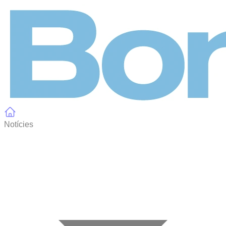
Panell de gestió de galetes
Notícies