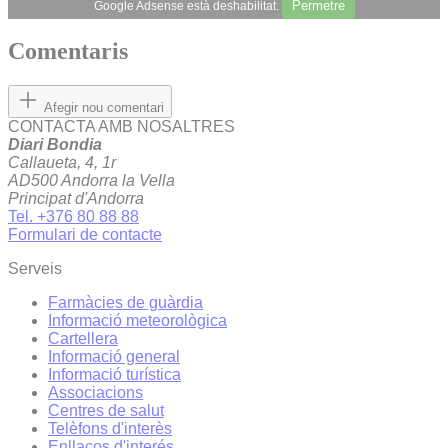
Permetre
Google Adsense està deshabilitat.
Comentaris
Afegir nou comentari
CONTACTA AMB NOSALTRES
Diari Bondia
Callaueta, 4, 1r
AD500 Andorra la Vella
Principat d'Andorra
Tel. +376 80 88 88
Formulari de contacte
Serveis
Farmàcies de guàrdia
Informació meteorològica
Cartellera
Informació general
Informació turística
Associacions
Centres de salut
Telèfons d'interès
Enllaços d'interés