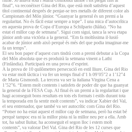
ritme. Jo anava sola i Maria Gismondi també i tot plegat fins al
final”, va reconèixer Gina del Rio, que està molt satisfeta d’aquest
títol continental després de penjar-se tres metalls de diferent color als
Campionats del Món júnior. “Guanyar la general és un premi a la
regularitat. No és fàcil estar sempre a tope”. I una mica d’autocrítica
en aquesta prova de Copa d’Europa a Schilpario (Itàlia). “No ha
estat el millor cap de setmana”. Sigui com sigui, tanca la seva etapa
júnior amb una victòria a la general. “Em fa moltíssima il·lusió
acabar de júnior amb això perquè és més del que podia imaginar-me
fa un temps”.
El seu bon paper d’aquest curs tindrà com a premi debutar a la Copa
del Món absoluta que es produirà la setmana vinent a Lathi
(Finlàndia). Participarà en una prova d’esprint.
A la prova de 10 quilòmetres persecució en estil lliure, Gina del Rio
va estar molt tàctica i va fer un temps final d’1 h 09’05”2 a 1’12”4
de Maria Gismondi. La tercera va ser la italiana Virgina Cena a
1’52”6. “Estem molt contents i satisfets de poder dir que ha guanyat
la general de la FESA Cup. Al final és un premi a la regularitat i que
hagi aconseguit bons resultats en tots els formats i estils durant tota
la temporada em fa sentir molt contents”, va indicar Xabier del Val,
el seu entrenador, que també va ser autocrític com Gina del Rio.
“Potser no ha estat aquest el millor cap de setmana, però ha estat bé
perquè tampoc era ni la millor pista ni la millor neu per a ella. Amb
tot, ha sabut lluitar, ha aconseguit el segon lloc i estem molt
contents”, va valorar Del Val. Gina del Rio de les 12 curses que