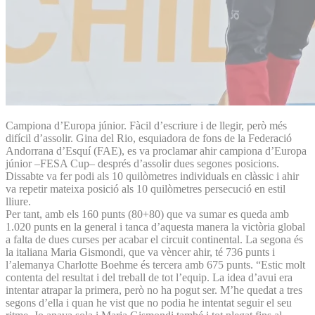
Campiona d’Europa júnior. Fàcil d’escriure i de llegir, però més
difícil d’assolir. Gina del Rio, esquiadora de fons de la Federació
Andorrana d’Esquí (FAE), es va proclamar ahir campiona d’Europa
júnior –FESA Cup– després d’assolir dues segones posicions.
Dissabte va fer podi als 10 quilòmetres individuals en clàssic i ahir
va repetir mateixa posició als 10 quilòmetres persecució en estil
lliure.
Per tant, amb els 160 punts (80+80) que va sumar es queda amb
1.020 punts en la general i tanca d’aquesta manera la victòria global
a falta de dues curses per acabar el circuit continental. La segona és
la italiana Maria Gismondi, que va vèncer ahir, té 736 punts i
l’alemanya Charlotte Boehme és tercera amb 675 punts. “Estic molt
contenta del resultat i del treball de tot l’equip. La idea d’avui era
intentar atrapar la primera, però no ha pogut ser. M’he quedat a tres
segons d’ella i quan he vist que no podia he intentat seguir el seu