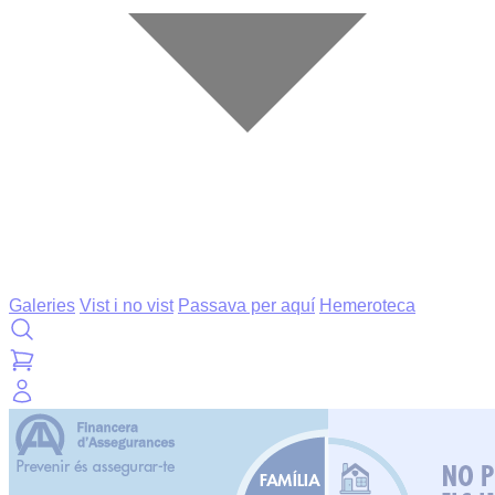
Galeries
Vist i no vist
Passava per aquí
Hemeroteca