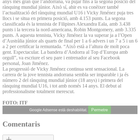
anys més gran que l’andorrana, va pujar fins a la segona posició del
rànquing mundial júnior. Això sí, ahir es va conèixer també
l’actualització del rànquing mundial U16 i Vicky Jiménez puja tres
llocs i se situa en primera posició, amb 4.153 punts. La segona
classificada és la tennista de Filipines Alexandra Eala, amb 3.438
punts i la tercera la nord-americana, Robin Montgomery, amb 3.335
punts. A aquesta tennista, Vicky Jiménez la va superar ja a l’Open
d’Austràlia júnior als quarts de final per 1 a 6 advers i un 7 a 5 i un 6
a 2 per certificar la remuntada. “Això està a l’altura de molt poca
gent. Espectacular. La bandera d’Andorra al Top d’Europa amb
orgull”, va escriure el seu pare i entrenador al seu Facebook
personal, Joan Jiménez.
La progressió de Vicky Jiménez continua sent sensacional. La
carrera de la jove tennista andorrana sembla ser imparable i ja és
número 2 del rànquing mundial júnior (18 anys) i primera del
rànquing mundial U16, i tot amb només 14 anys. El debut al
professionalisme totalment merescut.
FOTO: ITF
Permetre
Google Adsense està deshabilitat.
Comentaris