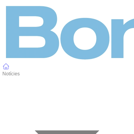
Panell de gestió de galetes
Notícies