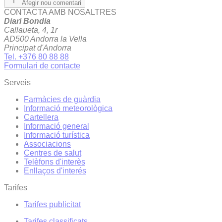
Afegir nou comentari
CONTACTA AMB NOSALTRES
Diari Bondia
Callaueta, 4, 1r
AD500 Andorra la Vella
Principat d'Andorra
Tel. +376 80 88 88
Formulari de contacte
Serveis
Farmàcies de guàrdia
Informació meteorològica
Cartellera
Informació general
Informació turística
Associacions
Centres de salut
Telèfons d'interès
Enllaços d'interés
Tarifes
Tarifes publicitat
Tarifes classificats