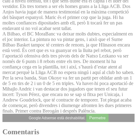
clau a nivell ofensiu, tot i que sens dubte era el capità i el líder del
vestidor. Els tres tornen a ser els homes grans a la Lliga ACB. Dos
Anjos havia jugat de manera testimonial en la màxima competició
del bàsquet espanyol. Maric és el primer cop que la juga. Hi ha
moltes confiances dipositades amb ell, però li tocarà fer un pas
endavant si no vol acabar sent tallat.
A Bilbao, el BC MoraBanc va deixar molts dubtes, especialment en
el joc interior. La pintura no va pintar gens, i això que el Surne
Bilbao Basket tampoc té centers de renom, ja que Hlinason encara
està verd. És cert que es va guanyar en la lluita pel rebot, però
l’aportació ofensiva dels tres pivots dels de Natxo Lezkano va ser
només de 6 punts i 8 rebots entre els tres. De moment hi ha
confiança cega en la plantilla, tot i així, s’haurà d’estar atent al
mercat perquè la Lliga ACB no espera ningú i aquí al club ho saben.
Per la seva banda, Stan Okoye va fer un partit per oblidar amb un 1
de 5 en tirs de 2 i un 0 de 5 en triples. Va haver-hi poca aportació de
Mihajlo Andric i van destacar dos jugadors que tenen el seu futur
incert: Tyson Pérez, que encara no se sap si fitxa per Unicaja, i
Andrew Goudelock, que té contracte de temporer. Tot plegat acaba
de començar, però divendres i diumenge afronten les dues primeres
finals. Primer contra Breogán i després Palència.
Permetre
Google Adsense està deshabilitat.
Comentaris