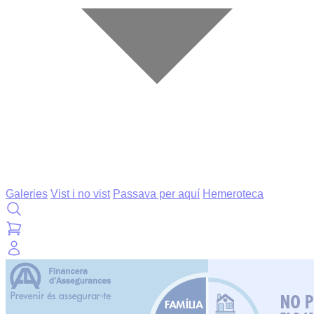
Galeries
Vist i no vist
Passava per aquí
Hemeroteca