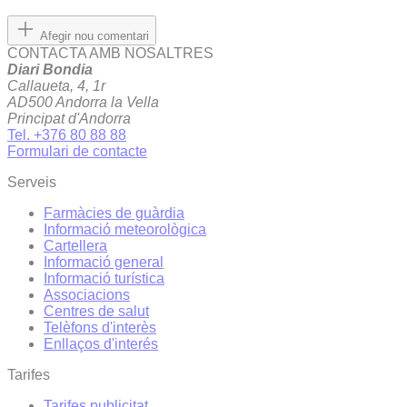
Afegir nou comentari
CONTACTA AMB NOSALTRES
Diari Bondia
Callaueta, 4, 1r
AD500 Andorra la Vella
Principat d'Andorra
Tel. +376 80 88 88
Formulari de contacte
Serveis
Farmàcies de guàrdia
Informació meteorològica
Cartellera
Informació general
Informació turística
Associacions
Centres de salut
Telèfons d'interès
Enllaços d'interés
Tarifes
Tarifes publicitat