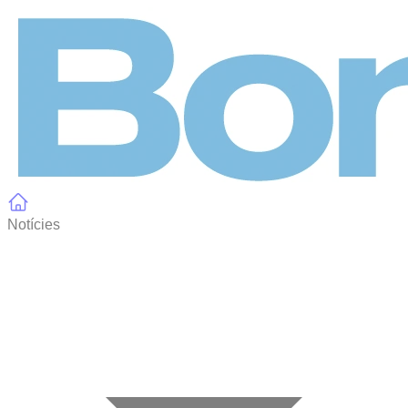
Panell de gestió de galetes
Notícies