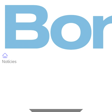
Panell de gestió de galetes
Notícies