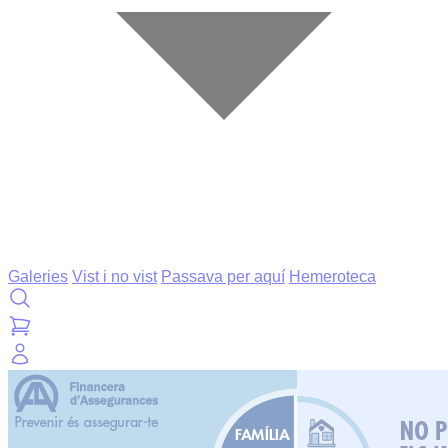
Galeries
Vist i no vist
Passava per aquí
Hemeroteca