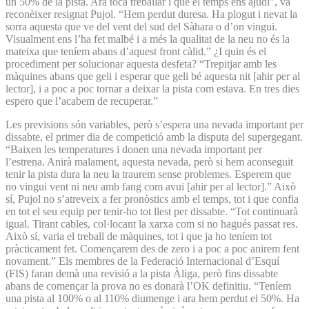
un 50% de la pista. Ara toca treballar i que el temps ens ajudi”, va
reconèixer resignat Pujol. “Hem perdut duresa. Ha plogut i nevat la
sorra aquesta que ve del vent del sud del Sàhara o d’on vingui.
Visualment ens l’ha fet malbé i a més la qualitat de la neu no és la
mateixa que teníem abans d’aquest front càlid.” ¿I quin és el
procediment per solucionar aquesta desfeta? “Trepitjar amb les
màquines abans que geli i esperar que geli bé aquesta nit [ahir per al
lector], i a poc a poc tornar a deixar la pista com estava. En tres dies
espero que l’acabem de recuperar.”
Les previsions són variables, però s’espera una nevada important per
dissabte, el primer dia de competició amb la disputa del supergegant.
“Baixen les temperatures i donen una nevada important per
l’estrena. Anirà malament, aquesta nevada, però si hem aconseguit
tenir la pista dura la neu la traurem sense problemes. Esperem que
no vingui vent ni neu amb fang com avui [ahir per al lector].” Això
sí, Pujol no s’atreveix a fer pronòstics amb el temps, tot i que confia
en tot el seu equip per tenir-ho tot llest per dissabte. “Tot continuarà
igual. Tirant cables, col·locant la xarxa com si no hagués passat res.
Això sí, varia el treball de màquines, tot i que ja ho teníem tot
pràcticament fet. Començarem des de zero i a poc a poc anirem fent
novament.” Els membres de la Federació Internacional d’Esquí
(FIS) faran demà una revisió a la pista Àliga, però fins dissabte
abans de començar la prova no es donarà l’OK definitiu. “Teníem
una pista al 100% o al 110% diumenge i ara hem perdut el 50%. Ha