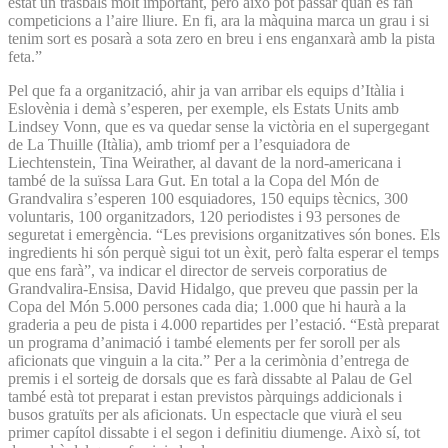
estat un trasbals molt important, però això pot passar quan es fan
competicions a l’aire lliure. En fi, ara la màquina marca un grau i si
tenim sort es posarà a sota zero en breu i ens enganxarà amb la pista
feta.”
Pel que fa a organització, ahir ja van arribar els equips d’Itàlia i
Eslovènia i demà s’esperen, per exemple, els Estats Units amb
Lindsey Vonn, que es va quedar sense la victòria en el supergegant
de La Thuille (Itàlia), amb triomf per a l’esquiadora de
Liechtenstein, Tina Weirather, al davant de la nord-americana i
també de la suïssa Lara Gut. En total a la Copa del Món de
Grandvalira s’esperen 100 esquiadores, 150 equips tècnics, 300
voluntaris, 100 organitzadors, 120 periodistes i 93 persones de
seguretat i emergència. “Les previsions organitzatives són bones. Els
ingredients hi són perquè sigui tot un èxit, però falta esperar el temps
que ens farà”, va indicar el director de serveis corporatius de
Grandvalira-Ensisa, David Hidalgo, que preveu que passin per la
Copa del Món 5.000 persones cada dia; 1.000 que hi haurà a la
graderia a peu de pista i 4.000 repartides per l’estació. “Està preparat
un programa d’animació i també elements per fer soroll per als
aficionats que vinguin a la cita.” Per a la cerimònia d’entrega de
premis i el sorteig de dorsals que es farà dissabte al Palau de Gel
també està tot preparat i estan previstos pàrquings addicionals i
busos gratuïts per als aficionats. Un espectacle que viurà el seu
primer capítol dissabte i el segon i definitiu diumenge. Això sí, tot