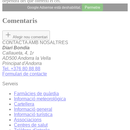
dependrà del que ofereixi el cel.
Permetre
Google Adsense està deshabilitat.
Comentaris
Afegir nou comentari
CONTACTA AMB NOSALTRES
Diari Bondia
Callaueta, 4, 1r
AD500 Andorra la Vella
Principat d'Andorra
Tel. +376 80 88 88
Formulari de contacte
Serveis
Farmàcies de guàrdia
Informació meteorològica
Cartellera
Informació general
Informació turística
Associacions
Centres de salut