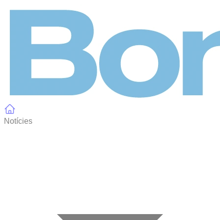
Panell de gestió de galetes
Notícies