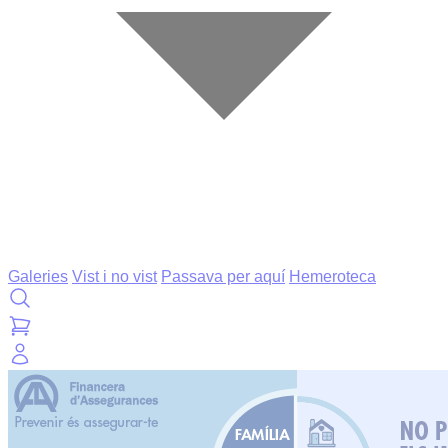
Galeries
Vist i no vist
Passava per aquí
Hemeroteca