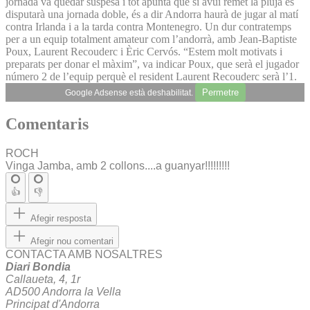
jornada va quedar suspesa i tot apunta que si avui remet la pluja es
disputarà una jornada doble, és a dir Andorra haurà de jugar al matí
contra Irlanda i a la tarda contra Montenegro. Un dur contratemps
per a un equip totalment amateur com l’andorrà, amb Jean-Baptiste
Poux, Laurent Recouderc i Èric Cervós. “Estem molt motivats i
preparats per donar el màxim”, va indicar Poux, que serà el jugador
número 2 de l’equip perquè el resident Laurent Recouderc serà l’1.
Permetre
Google Adsense està deshabilitat.
Comentaris
ROCH
Vinga Jamba, amb 2 collons....a guanyar!!!!!!!!!
👍
👎
Afegir resposta
Afegir nou comentari
CONTACTA AMB NOSALTRES
Diari Bondia
Callaueta, 4, 1r
AD500 Andorra la Vella
Principat d'Andorra