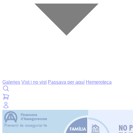
Galeries
Vist i no vist
Passava per aquí
Hemeroteca