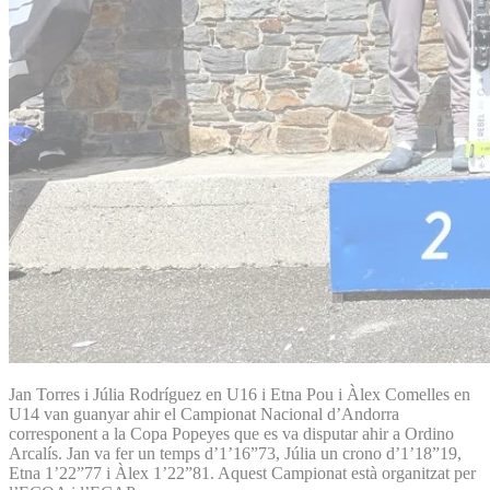
Jan Torres i Júlia Rodríguez en U16 i Etna Pou i Àlex Comelles en
U14 van guanyar ahir el Campionat Nacional d’Andorra
corresponent a la Copa Popeyes que es va disputar ahir a Ordino
Arcalís. Jan va fer un temps d’1’16”73, Júlia un crono d’1’18”19,
Etna 1’22”77 i Àlex 1’22”81. Aquest Campionat està organitzat per