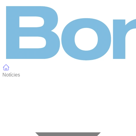
Panell de gestió de galetes
Notícies