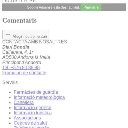
l’ECOA i l’ECAP.
Permetre
Google Adsense està deshabilitat.
Comentaris
Afegir nou comentari
CONTACTA AMB NOSALTRES
Diari Bondia
Callaueta, 4, 1r
AD500 Andorra la Vella
Principat d'Andorra
Tel. +376 80 88 88
Formulari de contacte
Serveis
Farmàcies de guàrdia
Informació meteorològica
Cartellera
Informació general
Informació turística
Associacions
Centres de salut