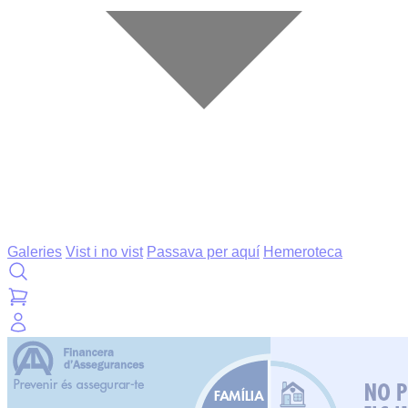
Galeries
Vist i no vist
Passava per aquí
Hemeroteca