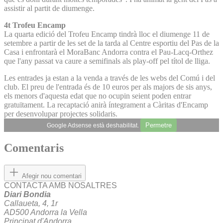
assistir al partit de diumenge.
4t Trofeu Encamp
La quarta edició del Trofeu Encamp tindrà lloc el diumenge 11 de
setembre a partir de les set de la tarda al Centre esportiu del Pas de la
Casa i enfrontarà el MoraBanc Andorra contra el Pau-Lacq-Orthez
que l'any passat va caure a semifinals als play-off pel títol de lliga.
Les entrades ja estan a la venda a través de les webs del Comú i del
club. El preu de l'entrada és de 10 euros per als majors de sis anys,
els menors d'aquesta edat que no ocupin seient poden entrar
gratuïtament. La recaptació anirà íntegrament a Càritas d'Encamp
per desenvolupar projectes solidaris.
Permetre
Google Adsense està deshabilitat.
Comentaris
Afegir nou comentari
CONTACTA AMB NOSALTRES
Diari Bondia
Callaueta, 4, 1r
AD500 Andorra la Vella
Principat d'Andorra