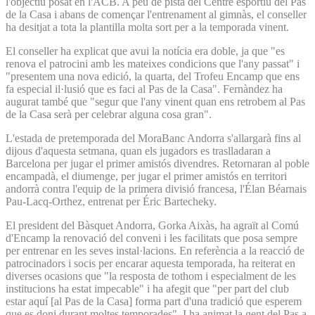
l'objectiu posat en l'ACB. A peu de pista del Centre esportiu del Pas
de la Casa i abans de començar l'entrenament al gimnàs, el conseller
ha desitjat a tota la plantilla molta sort per a la temporada vinent.
El conseller ha explicat que avui la notícia era doble, ja que "es
renova el patrocini amb les mateixes condicions que l'any passat" i
"presentem una nova edició, la quarta, del Trofeu Encamp que ens
fa especial il·lusió que es faci al Pas de la Casa". Fernàndez ha
augurat també que "segur que l'any vinent quan ens retrobem al Pas
de la Casa serà per celebrar alguna cosa gran".
L'estada de pretemporada del MoraBanc Andorra s'allargarà fins al
dijous d'aquesta setmana, quan els jugadors es traslladaran a
Barcelona per jugar el primer amistós divendres. Retornaran al poble
encampadà, el diumenge, per jugar el primer amistós en territori
andorrà contra l'equip de la primera divisió francesa, l'Élan Béarnais
Pau-Lacq-Orthez, entrenat per Éric Bartecheky.
El president del Bàsquet Andorra, Gorka Aixàs, ha agraït al Comú
d'Encamp la renovació del conveni i les facilitats que posa sempre
per entrenar en les seves instal·lacions. En referència a la reacció de
patrocinadors i socis per encarar aquesta temporada, ha reiterat en
diverses ocasions que "la resposta de tothom i especialment de les
institucions ha estat impecable" i ha afegit que "per part del club
estar aquí [al Pas de la Casa] forma part d'una tradició que esperem
que es doni durant moltes temporades". I ha animat la gent del Pas a