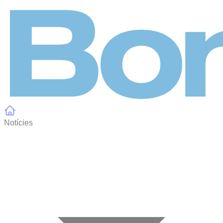
Panell de gestió de galetes
Notícies