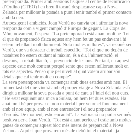
pretemporada. Primer amb sessions físiques al centre de tecnificació
d’Ordino (CTEO) i en breu li tocarà desplaçar-se cap a Nova
Zelanda per millorar la posada a punt i tenir també el primer contacte
amb la neu.
Autoexigent i ambiciós. Joan Verdú no canvia tot i afrontar la nova
temporada com a vigent campió d’Europa de gegant. La Copa del
Món, novament, l’espera. “La pretemporada està anant molt bé. Tot
el que és preparació física aquest any hem fet un pas endavant i hi
estem treballant molt durament. Noto moltes millores”, va reconèixer
Verdú, que va destacar el treball específic. “Tot el que no depèn de
nosaltres ho estem cuidant al màxim, és a dir, l’alimentació, el
descans, la rehabilitació, la prevenció de lesions. Per tant, en aquest
aspecte estic molt content perquè sento que estem millorant molt en
tots els aspectes. Penso que pel nivell al qual volem arribar són
detalls que cal tenir molt en compte”.
La seva pretemporada va començar amb dues estades amb neu. El
primer tast del que vindrà amb el proper viatge a Nova Zelanda està
dirigit a millorar la seva posada a punt de cara a l’inici del nou curs.
“He estat esquiant una mica a Suïssa, on hem fet dues estades. Ha
anat molt bé per provar el nou material i per veure el funcionament
amb el nou equip, amb el nou entrenador i el nou preparador
d’esquís. De moment, estic encantat”. La valoració no podia ser més
positiva per a Joan Verdú. “Tot està anant perfecte i estic amb moltes
ganes de començar aquest bloc més intens de preparació a Nova
Zelanda. Aquí sí que provarem més de debò tot el material i ja