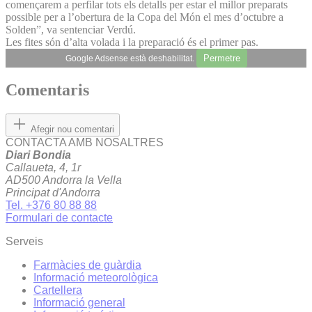
començarem a perfilar tots els detalls per estar el millor preparats
possible per a l’obertura de la Copa del Món el mes d’octubre a
Solden”, va sentenciar Verdú.
Les fites són d’alta volada i la preparació és el primer pas.
Permetre
Google Adsense està deshabilitat.
Comentaris
Afegir nou comentari
CONTACTA AMB NOSALTRES
Diari Bondia
Callaueta, 4, 1r
AD500 Andorra la Vella
Principat d'Andorra
Tel. +376 80 88 88
Formulari de contacte
Serveis
Farmàcies de guàrdia
Informació meteorològica
Cartellera
Informació general