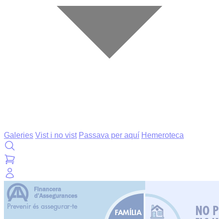
Galeries
Vist i no vist
Passava per aquí
Hemeroteca