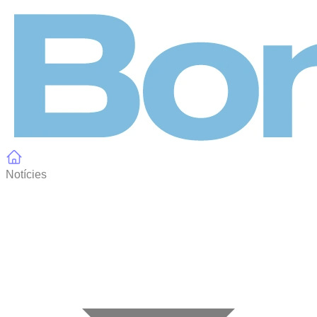
Panell de gestió de galetes
Notícies