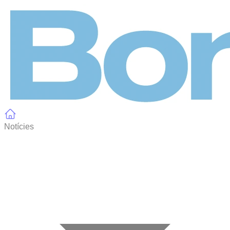
Panell de gestió de galetes
Notícies