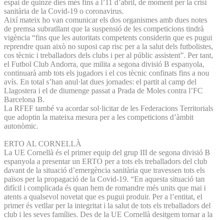
espai de quinze dies més fins a l’11 d’abril, de moment per la crisi
sanitària de la Covid-19 o coronavirus.
Així mateix ho van comunicar els dos organismes amb dues notes
de premsa subratllant que la suspensió de les competicions tindrà
vigència “fins que les autoritats competents considerin que es pugui
reprendre quan això no suposi cap risc per a la salut dels futbolistes,
cos tècnic i treballadors dels clubs i per al públic assistent”. Per tant,
el Futbol Club Andorra, que milita a segona divisió B espanyola,
continuarà amb tots els jugadors i el cos tècnic confinats fins a nou
avís. En total s’han anul·lat dues jornades: el partit al camp del
Llagostera i el de diumenge passat a Prada de Moles contra l’FC
Barcelona B.
La RFEF també va acordar sol·licitar de les Federacions Territorials
que adoptin la mateixa mesura per a les competicions d’àmbit
autonòmic.
ERTO AL CORNELLÀ
La UE Cornellà és el primer equip del grup III de segona divisió B
espanyola a presentar un ERTO per a tots els treballadors del club
davant de la situació d’emergència sanitària que travessen tots els
països per la propagació de la Covid-19. “En aquesta situació tan
difícil i complicada és quan hem de romandre més units que mai i
atents a qualsevol novetat que es pugui produir. Per a l’entitat, el
primer és vetllar per la integritat i la salut de tots els treballadors del
club i les seves famílies. Des de la UE Cornellà desitgem tornar a la