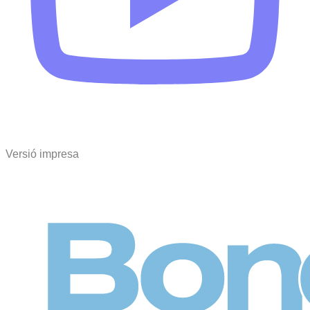
Versió impresa