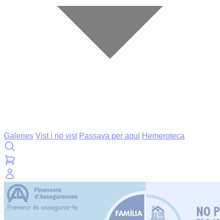
Galeries
Vist i no vist
Passava per aquí
Hemeroteca