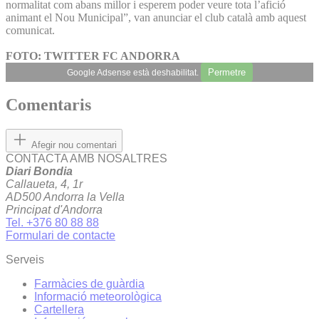
normalitat com abans millor i esperem poder veure tota l’afició
animant el Nou Municipal”, van anunciar el club català amb aquest
comunicat.
FOTO: TWITTER FC ANDORRA
Permetre
Google Adsense està deshabilitat.
Comentaris
Afegir nou comentari
CONTACTA AMB NOSALTRES
Diari Bondia
Callaueta, 4, 1r
AD500 Andorra la Vella
Principat d'Andorra
Tel. +376 80 88 88
Formulari de contacte
Serveis
Farmàcies de guàrdia
Informació meteorològica
Cartellera