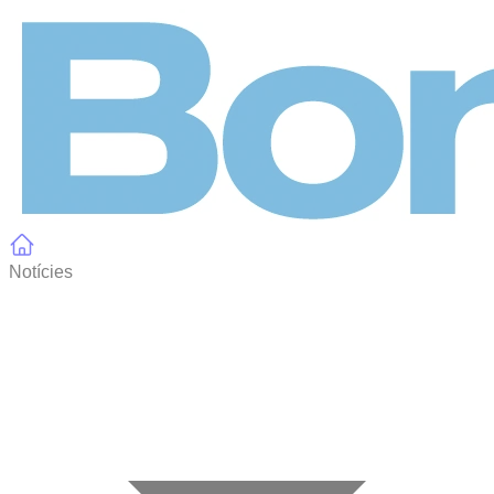
Panell de gestió de galetes
Notícies