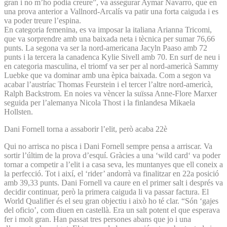
gran i no m’ho podia creure”, va assegurar Aymar Navarro, que en
una prova anterior a Vallnord-Arcalís va patir una forta caiguda i es
va poder treure l’espina.
En categoria femenina, es va imposar la italiana Arianna Tricomi,
que va sorprendre amb una baixada neta i tècnica per sumar 76,66
punts. La segona va ser la nord-americana Jacyln Paaso amb 72
punts i la tercera la canadenca Kylie Sivell amb 70. En surf de neu i
en categoria masculina, el triomf va ser per al nord-americà Sammy
Luebke que va dominar amb una èpica baixada. Com a segon va
acabar l’austríac Thomas Feurstein i el tercer l’altre nord-americà,
Ralph Backstrom. En noies va vèncer la suïssa Anne-Flore Marxer
seguida per l’alemanya Nicola Thost i la finlandesa Mikaela
Hollsten.
Dani Fornell torna a assaborir l’elit, però acaba 22è
Qui no arrisca no pisca i Dani Fornell sempre pensa a arriscar. Va
sortir l’últim de la prova d’esquí. Gràcies a una ‘wild card‘ va poder
tornar a competir a l’elit i a casa seva, les muntanyes que ell coneix a
la perfecció. Tot i així, el ‘rider’ andorrà va finalitzar en 22a posició
amb 39,33 punts. Dani Fornell va caure en el primer salt i després va
decidir continuar, però la primera caiguda li va passar factura. El
World Qualifier és el seu gran objectiu i això ho té clar. “Són ‘gajes
del oficio’, com diuen en castellà. Era un salt potent el que esperava
fer i molt gran. Han passat tres persones abans que jo i una