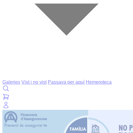
Galeries
Vist i no vist
Passava per aquí
Hemeroteca