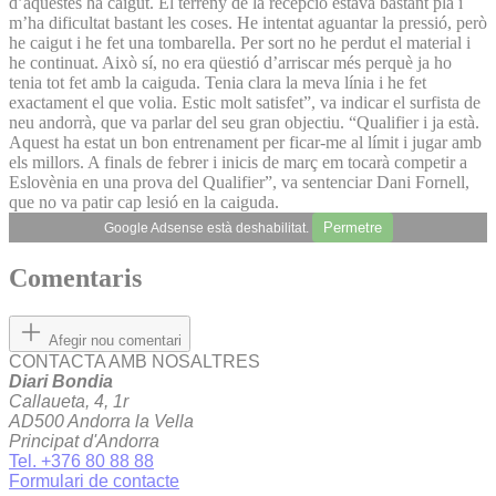
d’aquestes ha caigut. El terreny de la recepció estava bastant pla i
m’ha dificultat bastant les coses. He intentat aguantar la pressió, però
he caigut i he fet una tombarella. Per sort no he perdut el material i
he continuat. Això sí, no era qüestió d’arriscar més perquè ja ho
tenia tot fet amb la caiguda. Tenia clara la meva línia i he fet
exactament el que volia. Estic molt satisfet”, va indicar el surfista de
neu andorrà, que va parlar del seu gran objectiu. “Qualifier i ja està.
Aquest ha estat un bon entrenament per ficar-me al límit i jugar amb
els millors. A finals de febrer i inicis de març em tocarà competir a
Eslovènia en una prova del Qualifier”, va sentenciar Dani Fornell,
que no va patir cap lesió en la caiguda.
Permetre
Google Adsense està deshabilitat.
Comentaris
Afegir nou comentari
CONTACTA AMB NOSALTRES
Diari Bondia
Callaueta, 4, 1r
AD500 Andorra la Vella
Principat d'Andorra
Tel. +376 80 88 88
Formulari de contacte