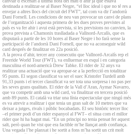
canviar d’escenari a última hora del matí d’ahir ja que estava
destinada a realitzar-se al Baser Negre, “el lloc ideal i que no té res a
envejar a altres llocs del circuit del FWT”, tal com va dir l’andorrà
Dani Fornell. Les condicions de neu van provocar un canvi de plans
de l’organització i aquesta primera de les dues proves previstes al
país es va fer ahir i avui està prevista, si les previsions no canvien, la
prova prevista a Chamonix traslladada a Vallnord-Arcalís, que es
disputarà a partir de les 10 hores al Baser Negre i ho farà sense la
participació de l’andorrà Dani Fornell, que no va aconseguir wild
card després de finalitzar en 22a posició.
A la prova d’ahir, tercer any consecutiu que Vallnord-Arcalís rep el
Freeride World Tour (FWT), va enlluernar en esquí i en categoria
masculina el nord-americà Drew Tabke. El rider de 32 anys va
realitzar una actuació que va apropar-se a la perfecció en totalitzar
95 punts. El segon classificat va ser el suec Kristofer Turdell amb
91,33 punts i el tercer classificat va ser tota una sorpresa i no pas per
les seves grans qualitats. El rider de la Vall d’Aran, Aymar Navarro,
que va competir amb una wild card, va finalitzar en tercera posició
amb 89 punts. El català va triar una línia espectacular que ningú més
es va atrevir a realitzar i que tenia un gran salt de 10 metres que va
deixar a jutges, rivals i públic bocabadats. El seu històric tercer lloc
–el primer podi d’un rider espanyol al FWT– el situa com el millor
rider que hi ha hagut mai. “En un principi no tenia pensat fer aquest
salt, però quan he vist que era factible m’he llançat amb confiança.
Una vegada l’he planxat i he sortit a fons m’ha sortit un crit molt