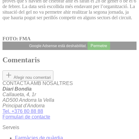
proves que s’havien de celebrar ahir es faran el 28 de gener o bé el 6
de febrer. La data serà escollida més endavant per l’organització. La
situació del gel no va permetre ahir realitzar la segona jornada, ja
que hauria pogut ser perillós competir en alguns sectors del circuit.
FOTO: FMA
Permetre
Google Adsense està deshabilitat.
Comentaris
Afegir nou comentari
CONTACTA AMB NOSALTRES
Diari Bondia
Callaueta, 4, 1r
AD500 Andorra la Vella
Principat d'Andorra
Tel. +376 80 88 88
Formulari de contacte
Serveis
Farmàcies de guàrdia