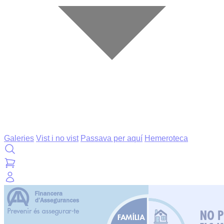
Galeries
Vist i no vist
Passava per aquí
Hemeroteca