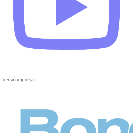
Versió impresa