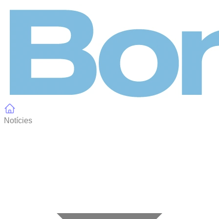
Panell de gestió de galetes
Notícies