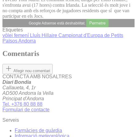
s'enfronta avui (17 hores) contra Irlanda. La selecció és molt jove i
no compta amb els reforços de jugadores residents que sí que van
participar en els Jocs.
Permetre
Google Adsense està deshabilitat.
Etiquetes
vòlei femení
Lluís Hillaire
Campionat d'Europa de Petits
Països Andorra
Comentaris
Afegir nou comentari
CONTACTA AMB NOSALTRES
Diari Bondia
Callaueta, 4, 1r
AD500 Andorra la Vella
Principat d'Andorra
Tel. +376 80 88 88
Formulari de contacte
Serveis
Farmàcies de guàrdia
Informació meteorològica