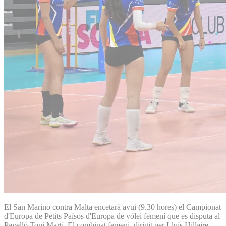
El San Marino contra Malta encetarà avui (9.30 hores) el Campionat
d'Europa de Petits Països d'Europa de vòlei femení que es disputa al
Pavelló Toni Martí. El combinat femení, dirigit per Lluís Hillaire,