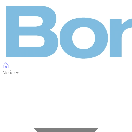
Panell de gestió de galetes
Notícies