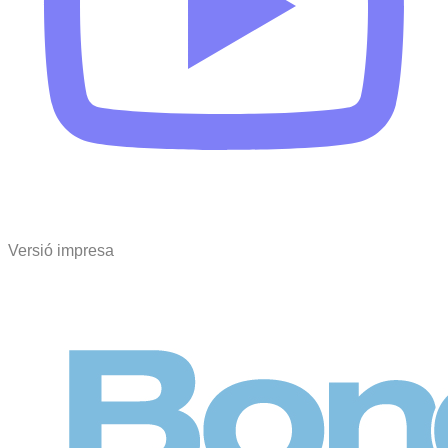
Versió impresa