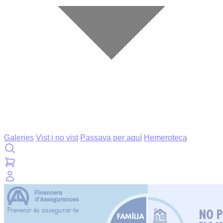
Galeries
Vist i no vist
Passava per aquí
Hemeroteca