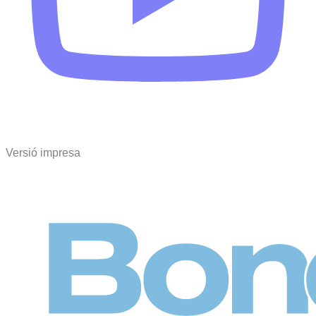
Versió impresa