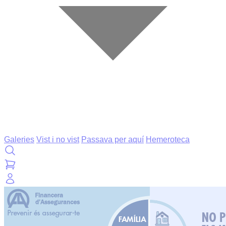
Galeries
Vist i no vist
Passava per aquí
Hemeroteca