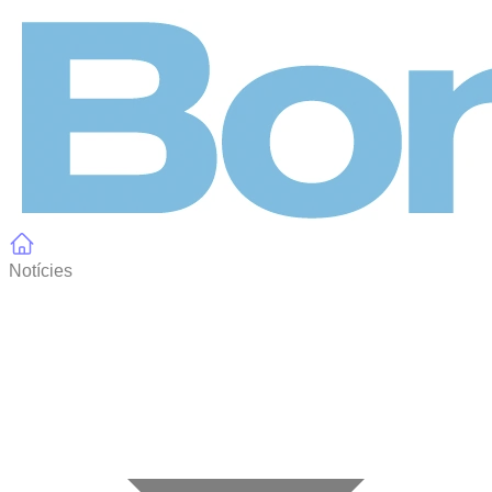
Panell de gestió de galetes
Notícies