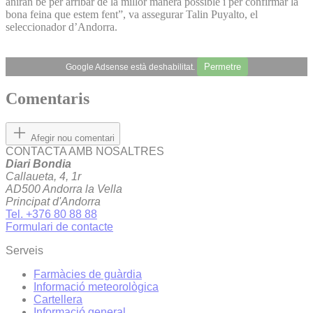
aniran bé per arribar de la millor manera possible i per confirmar la
bona feina que estem fent”, va assegurar Talin Puyalto, el
seleccionador d’Andorra.
Permetre
Google Adsense està deshabilitat.
Comentaris
Afegir nou comentari
CONTACTA AMB NOSALTRES
Diari Bondia
Callaueta, 4, 1r
AD500 Andorra la Vella
Principat d'Andorra
Tel. +376 80 88 88
Formulari de contacte
Serveis
Farmàcies de guàrdia
Informació meteorològica
Cartellera
Informació general