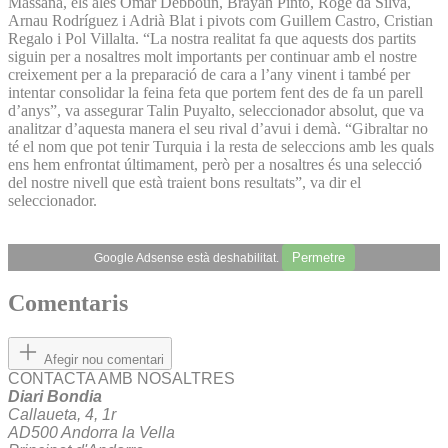
Massana, els ales Omar Debboun, Brayan Pinto, Roge da Silva,
Arnau Rodríguez i Adrià Blat i pivots com Guillem Castro, Cristian
Regalo i Pol Villalta. “La nostra realitat fa que aquests dos partits
siguin per a nosaltres molt importants per continuar amb el nostre
creixement per a la preparació de cara a l’any vinent i també per
intentar consolidar la feina feta que portem fent des de fa un parell
d’anys”, va assegurar Talin Puyalto, seleccionador absolut, que va
analitzar d’aquesta manera el seu rival d’avui i demà. “Gibraltar no
té el nom que pot tenir Turquia i la resta de seleccions amb les quals
ens hem enfrontat últimament, però per a nosaltres és una selecció
del nostre nivell que està traient bons resultats”, va dir el
seleccionador.
Permetre
Google Adsense està deshabilitat.
Comentaris
Afegir nou comentari
CONTACTA AMB NOSALTRES
Diari Bondia
Callaueta, 4, 1r
AD500 Andorra la Vella