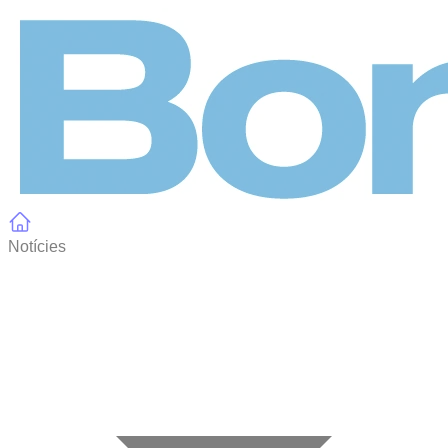
Panell de gestió de galetes
Notícies