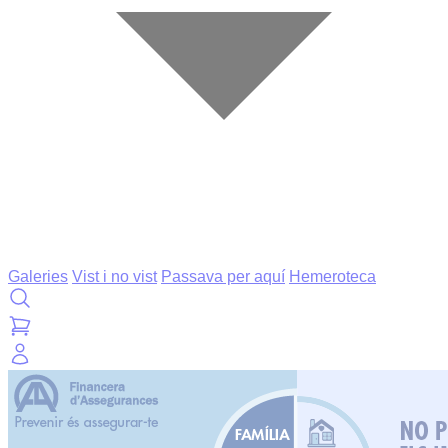
Galeries
Vist i no vist
Passava per aquí
Hemeroteca