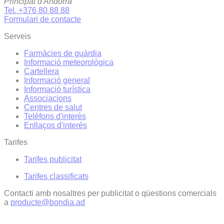
Principat d'Andorra
Tel. +376 80 88 88
Formulari de contacte
Serveis
Farmàcies de guàrdia
Informació meteorològica
Cartellera
Informació general
Informació turística
Associacions
Centres de salut
Telèfons d'interès
Enllaços d'interés
Tarifes
Tarifes publicitat
Tarifes classificats
Contacti amb nosaltres per publicitat o qüestions comercials
a
producte@bondia.ad