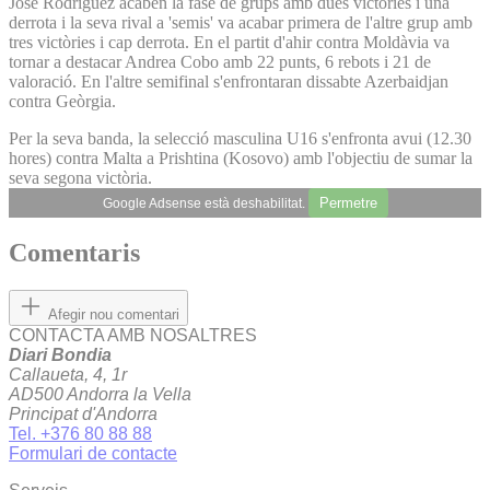
José Rodríguez acaben la fase de grups amb dues victòries i una
derrota i la seva rival a 'semis' va acabar primera de l'altre grup amb
tres victòries i cap derrota. En el partit d'ahir contra Moldàvia va
tornar a destacar Andrea Cobo amb 22 punts, 6 rebots i 21 de
valoració. En l'altre semifinal s'enfrontaran dissabte Azerbaidjan
contra Geòrgia.
Per la seva banda, la selecció masculina U16 s'enfronta avui (12.30
hores) contra Malta a Prishtina (Kosovo) amb l'objectiu de sumar la
seva segona victòria.
Permetre
Google Adsense està deshabilitat.
Comentaris
Afegir nou comentari
CONTACTA AMB NOSALTRES
Diari Bondia
Callaueta, 4, 1r
AD500 Andorra la Vella
Principat d'Andorra
Tel. +376 80 88 88
Formulari de contacte