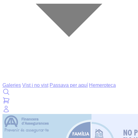
Galeries
Vist i no vist
Passava per aquí
Hemeroteca