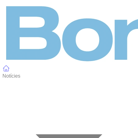
Panell de gestió de galetes
Notícies