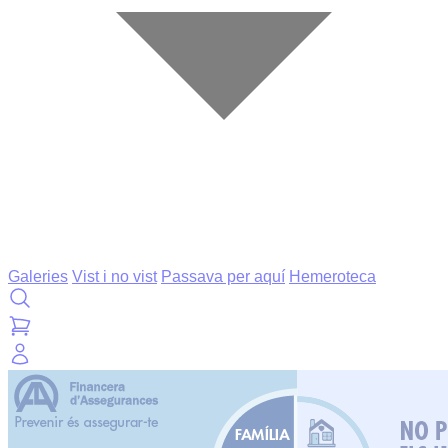
Galeries
Vist i no vist
Passava per aquí
Hemeroteca