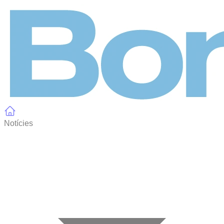
Panell de gestió de galetes
Notícies