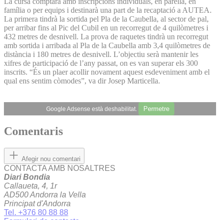
La cursa comptarà amb inscripcions individuals, en parella, en
família o per equips i destinarà una part de la recaptació a AUTEA.
La primera tindrà la sortida pel Pla de la Caubella, al sector de pal,
per arribar fins al Pic del Cubil en un recorregut de 4 quilòmetres i
432 metres de desnivell. La prova de raquetes tindrà un recorregut
amb sortida i arribada al Pla de la Caubella amb 3,4 quilòmetres de
distància i 180 metres de desnivell. L’objectiu serà mantenir les
xifres de participació de l’any passat, on es van superar els 300
inscrits. “És un plaer acollir novament aquest esdeveniment amb el
qual ens sentim còmodes”, va dir Josep Marticella.
Permetre
Google Adsense està deshabilitat.
Comentaris
Afegir nou comentari
CONTACTA AMB NOSALTRES
Diari Bondia
Callaueta, 4, 1r
AD500 Andorra la Vella
Principat d'Andorra
Tel. +376 80 88 88