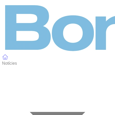
Panell de gestió de galetes
Notícies