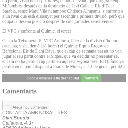
un partit, visita demà (21 hores) el nou Llevant, que dirigirà Felipe
Miñambres després de la destitució de Javi Calleja. Els d’Eder
Sarabia, sense Martí Vilà ni tampoc Christos Almpanis, s’enfronten
a un rival que està dissenyat per ascendir a primera divisió, però que
ocupa la desena posició després de cinc jornades sense vèncer.
El VPC s’enfronta al Químic, el tercer
Cap a la Teixonera. El VPC Andorra, líder de la divisió d’honor
catalana, visita demà (18 hores) el Químic Equip Rugby de
Barcelona. Els de Dani Raya, que el cap de setmana passat no van
jugar el seu partit contra el Sitges, que va decidir no presentar-se,
encara no ha perdut cap partit en aquesta segona fase. El Químic va
perdre en el partit disputat a Prada de Moles, el 13 de gener, per 42 a
3.
Permetre
Google Adsense està deshabilitat.
Comentaris
Afegir nou comentari
CONTACTA AMB NOSALTRES
Diari Bondia
Callaueta, 4, 1r