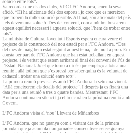
solució entre tots”.
Va recordar que els dos clubs, VPC i FC Andorra, tenen la seva
afició. “Hi ha aficionats dels dos esports i jo crec que es mereixen
que trobem la millor solució possible. Al final, són aficionats del país
i els devem una solució. Des del conveni, com a mínim, buscarem
aquest equilibri necessari i aquesta solució, que l’hem de trobar entre
tots”.
La ministra de Cultura, Joventut i Esports espera encara veure el
projecte de la construcció del nou estadi per a l’FC Andorra. “Des
del mes de maig hem estat seguint aquest tema, i de molt a prop. Em
consta per part de l’FC Andorra que han estat treballant en aquest
projecte, i és veritat que estem arribant al final del conveni de l’ús de
l’Estadi Nacional. Jo el que torno a dir és que emplaço a tots a una
reunió i allà tothom que s’expressi per saber quina és la voluntat de
cadascú i trobar una solució entre tots”.
La primera reunió prevista és amb l’FC Andorra la setmana vinent.
“Allà coneixerem els detalls del projecte”. I després ja es fixarà una
data per a una reunió a tres o quatre bandes. Mentrestant, l’FC
Andorra continua en silenci i ja el trencarà en la pròxima reunió amb
Govern.
L’FC Andorra visita al ‘nou’ Llevant de Miñambres
L’FC Andorra, que no guanya com a visitant des de la primera
jornada i que ja acumula nou jornades consecutives sense guanyar