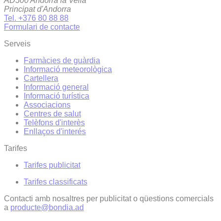
AD500 Andorra la Vella
Principat d'Andorra
Tel. +376 80 88 88
Formulari de contacte
Serveis
Farmàcies de guàrdia
Informació meteorològica
Cartellera
Informació general
Informació turística
Associacions
Centres de salut
Telèfons d'interès
Enllaços d'interés
Tarifes
Tarifes publicitat
Tarifes classificats
Contacti amb nosaltres per publicitat o qüestions comercials
a
producte@bondia.ad