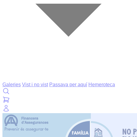
Galeries
Vist i no vist
Passava per aquí
Hemeroteca