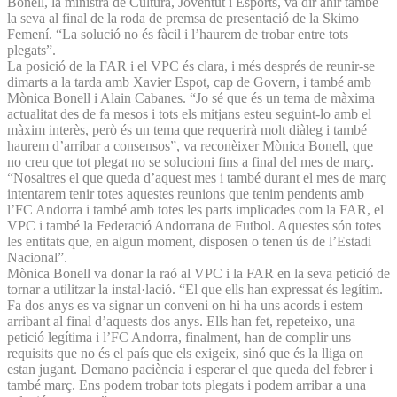
Bonell, la ministra de Cultura, Joventut i Esports, va dir ahir també
la seva al final de la roda de premsa de presentació de la Skimo
Femení. “La solució no és fàcil i l’haurem de trobar entre tots
plegats”.
La posició de la FAR i el VPC és clara, i més després de reunir-se
dimarts a la tarda amb Xavier Espot, cap de Govern, i també amb
Mònica Bonell i Alain Cabanes. “Jo sé que és un tema de màxima
actualitat des de fa mesos i tots els mitjans esteu seguint-lo amb el
màxim interès, però és un tema que requerirà molt diàleg i també
haurem d’arribar a consensos”, va reconèixer Mònica Bonell, que
no creu que tot plegat no se solucioni fins a final del mes de març.
“Nosaltres el que queda d’aquest mes i també durant el mes de març
intentarem tenir totes aquestes reunions que tenim pendents amb
l’FC Andorra i també amb totes les parts implicades com la FAR, el
VPC i també la Federació Andorrana de Futbol. Aquestes són totes
les entitats que, en algun moment, disposen o tenen ús de l’Estadi
Nacional”.
Mònica Bonell va donar la raó al VPC i la FAR en la seva petició de
tornar a utilitzar la instal·lació. “El que ells han expressat és legítim.
Fa dos anys es va signar un conveni on hi ha uns acords i estem
arribant al final d’aquests dos anys. Ells han fet, repeteixo, una
petició legítima i l’FC Andorra, finalment, han de complir uns
requisits que no és el país que els exigeix, sinó que és la lliga on
estan jugant. Demano paciència i esperar el que queda del febrer i
també març. Ens podem trobar tots plegats i podem arribar a una