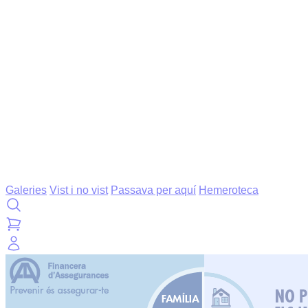
Galeries
Vist i no vist
Passava per aquí
Hemeroteca