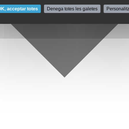
K, acceptar totes
Denega totes les galetes
Personalit