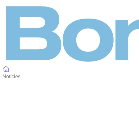
Panell de gestió de galetes
Notícies