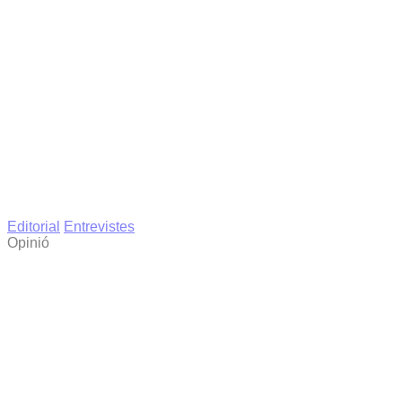
Editorial
Entrevistes
Opinió