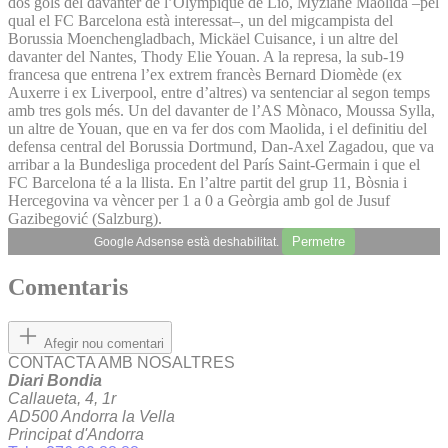
dos gols del davanter de l’Olympique de Lió, Myziane Maolida –pel
qual el FC Barcelona està interessat–, un del migcampista del
Borussia Moenchengladbach, Mickäel Cuisance, i un altre del
davanter del Nantes, Thody Elie Youan. A la represa, la sub-19
francesa que entrena l’ex extrem francès Bernard Diomède (ex
Auxerre i ex Liverpool, entre d’altres) va sentenciar al segon temps
amb tres gols més. Un del davanter de l’AS Mònaco, Moussa Sylla,
un altre de Youan, que en va fer dos com Maolida, i el definitiu del
defensa central del Borussia Dortmund, Dan-Axel Zagadou, que va
arribar a la Bundesliga procedent del París Saint-Germain i que el
FC Barcelona té a la llista. En l’altre partit del grup 11, Bòsnia i
Hercegovina va vèncer per 1 a 0 a Geòrgia amb gol de Jusuf
Gazibegović (Salzburg).
Permetre
Google Adsense està deshabilitat.
Comentaris
Afegir nou comentari
CONTACTA AMB NOSALTRES
Diari Bondia
Callaueta, 4, 1r
AD500 Andorra la Vella
Principat d'Andorra