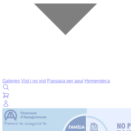
Galeries
Vist i no vist
Passava per aquí
Hemeroteca