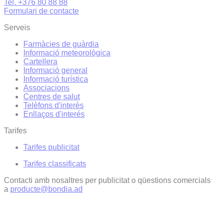
Tel. +376 80 88 88
Formulari de contacte
Serveis
Farmàcies de guàrdia
Informació meteorològica
Cartellera
Informació general
Informació turística
Associacions
Centres de salut
Telèfons d'interès
Enllaços d'interés
Tarifes
Tarifes publicitat
Tarifes classificats
Contacti amb nosaltres per publicitat o qüestions comercials
a
producte@bondia.ad