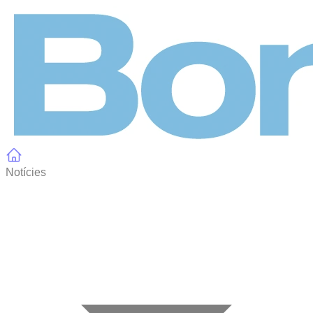
Panell de gestió de galetes
Notícies