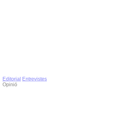
Editorial
Entrevistes
Opinió