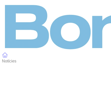
Panell de gestió de galetes
Notícies