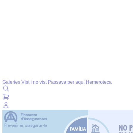
Galeries
Vist i no vist
Passava per aquí
Hemeroteca