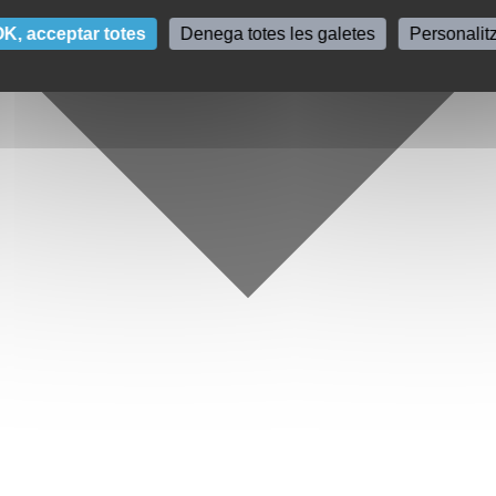
K, acceptar totes
Denega totes les galetes
Personalit