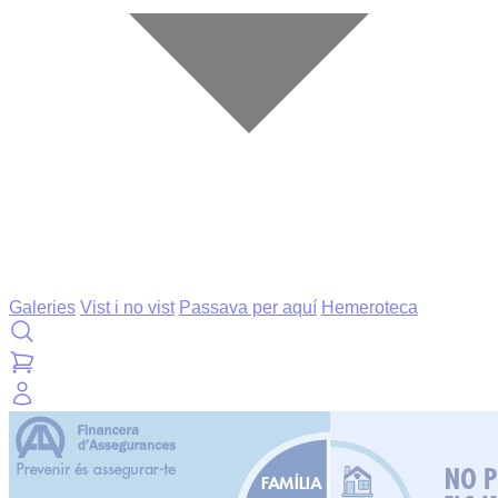
Galeries
Vist i no vist
Passava per aquí
Hemeroteca