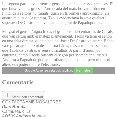
La segona part no va arrencar gens bé per als interessos tricolors. El
que buscaven els grecs a l’arrencada del matx ho van trobar en
l’inici dels segons 45 minuts, quan en la primera aproximació, als
quatre minuts de la represa, Tzolis evidenciava la seva qualitat i
superava De Castro per avançar el conjunt de Papadopoulos.
Malgrat el gerro d’aigua freda, el gol no va descentrar els de Casals,
que van seguir amb el mateix plantejament. Tsolis va tenir el segon
en una falta directa, que un ben col·locat De Castro va aturar. Babot
va replicar amb un xut des de fora l’àrea, massa tou i massa centrat
que Tzolakis va atrapar sense dificultats. A partir d’aquí, joc
entretingut amb Grècia buscant el segon per sentenciar el matx i
Andorra a l’aguait de poder aprofitar alguna contra, però ni uns ni
altres van poder moure l’electrònic.
Permetre
Google Adsense està deshabilitat.
Comentaris
Afegir nou comentari
CONTACTA AMB NOSALTRES
Diari Bondia
Callaueta, 4, 1r
AD500 Andorra la Vella