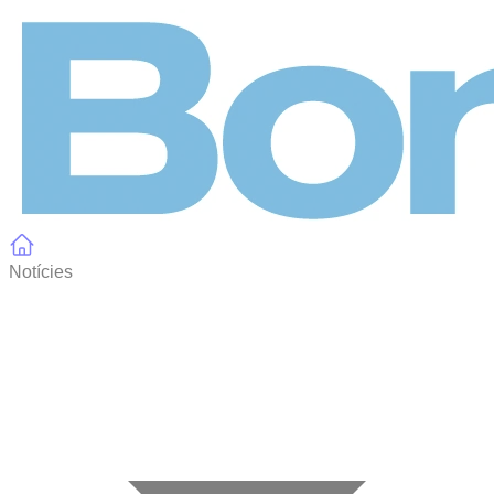
Panell de gestió de galetes
Notícies