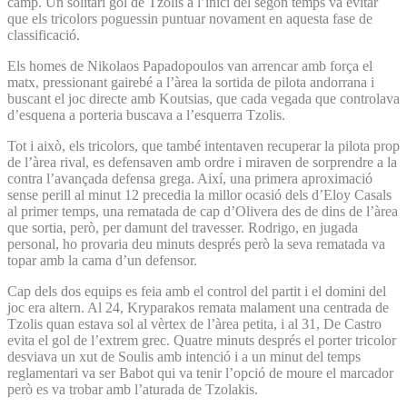
camp. Un solitari gol de Tzolis a l’inici del segon temps va evitar
que els tricolors poguessin puntuar novament en aquesta fase de
classificació.
Els homes de Nikolaos Papadopoulos van arrencar amb força el
matx, pressionant gairebé a l’àrea la sortida de pilota andorrana i
buscant el joc directe amb Koutsias, que cada vegada que controlava
d’esquena a porteria buscava a l’esquerra Tzolis.
Tot i això, els tricolors, que també intentaven recuperar la pilota prop
de l’àrea rival, es defensaven amb ordre i miraven de sorprendre a la
contra l’avançada defensa grega. Així, una primera aproximació
sense perill al minut 12 precedia la millor ocasió dels d’Eloy Casals
al primer temps, una rematada de cap d’Olivera des de dins de l’àrea
que sortia, però, per damunt del travesser. Rodrigo, en jugada
personal, ho provaria deu minuts després però la seva rematada va
topar amb la cama d’un defensor.
Cap dels dos equips es feia amb el control del partit i el domini del
joc era altern. Al 24, Kryparakos remata malament una centrada de
Tzolis quan estava sol al vèrtex de l’àrea petita, i al 31, De Castro
evita el gol de l’extrem grec. Quatre minuts després el porter tricolor
desviava un xut de Soulis amb intenció i a un minut del temps
reglamentari va ser Babot qui va tenir l’opció de moure el marcador
però es va trobar amb l’aturada de Tzolakis.